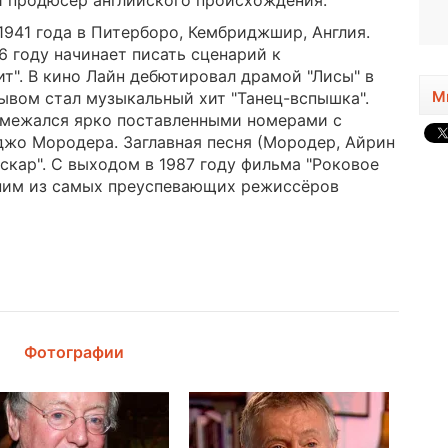
 продюсер английского происхождения.
1982, 44 года
1941 года в Питерборо, Кембриджшир, Англия.
76 году начинает писать сценарий к
". В кино Лайн дебютировал драмой "Лисы" в
М
ывом стал музыкальный хит "Танец-вспышка".
межался ярко поставленными номерами с
жо Мородера. Заглавная песня (Мородер, Айрин
скар". С выходом в 1987 году фильма "Роковое
дним из самых преуспевающих режиссёров
Фотографии