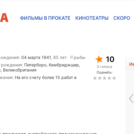
ФИЛЬМЫ В ПРОКАТЕ
КИНОТЕАТРЫ
СКОРО
рождения:
04 марта 1941
, 85 лет
рыбы
10
И
 рождения:
Питерборо, Кембриджшир,
3 голоса
я, Великобритания
Оценить:
жения:
На его счету более 15 работ в
Эбби Корниш