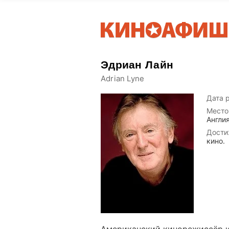
Эдриан Лайн
Adrian Lyne
Дата 
Место
Англи
Дости
кино.