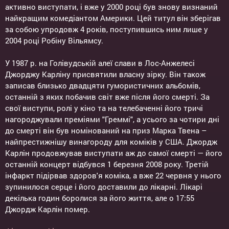
активно виступати, і вже у 2000 році був знову визнаний
найкращим комедіантом Америки. Цей титул він зберігав
за собою упродовж 4 років, поступившись ним лише у
2004 році Робіну Вільямсу.
У 1987 р. на Голівудській алеї слави в Лос-Анжелесі
Джорджу Карліну присвятили власну зірку. Він також
записав близько двадцяти гумористичних альбомів,
останній з яких побачив світ вже після його смерті. За
свої виступи, ролі у кіно та на телебаченні його тричі
нагороджували преміями "Греммі", а усього за чотири дні
до смерті він був номінований на приз Марка Твена –
найпрестижнішу винагороду для коміків у США. Джордж
Карлін продовжував виступати аж до самої смерті — його
останній концерт відбувся 1 березня 2008 року. Третій
інфаркт підірвав здоров'я коміка, а вже 22 червня у нього
зупинилося серце і його доставили до лікарні. Лікарі
декілька годин боролися за його життя, але о 17:55
Джордж Карлін помер.