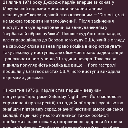
21 липня 1971 року Джордж Карлін вперше виконав у
Мілуокі свій відомий монолог з використанням
нецензурної лексики, який став класичним — "Сім слів, які
не можна говорити на телебаченні". Після закінчення
виступу він був арештований за звинуваченням у
"вербальній образі публіки". Пізніше суд його виправдав,
але справа дійшла до Верховного суду США, який з огляду
на свободу слова визнав право коміка використовувати
таку лексику у виступах, але обмежив право радіостанцій
транслювати виступи до 11 години вечора. Така слава
підняла популярність коміка ще вище — його гастролі
пройшли у багатьох містах США, його виступи виходили
окремими дисками.
11 жовтня 1975 р. Карлін став першим ведучим
популярної програми Saturday Night Live. Його монологи
спрямовані проти релігії, та подвійної моралі суспільства
знайшли підтримку серед значної частини американської
молоді. У цей час у нього з'явилися також особисті
проблеми з наркотиками, погіршилося здоров'я й стався
перший інфаркт. Проблеми зі здоров'ям обмежили його