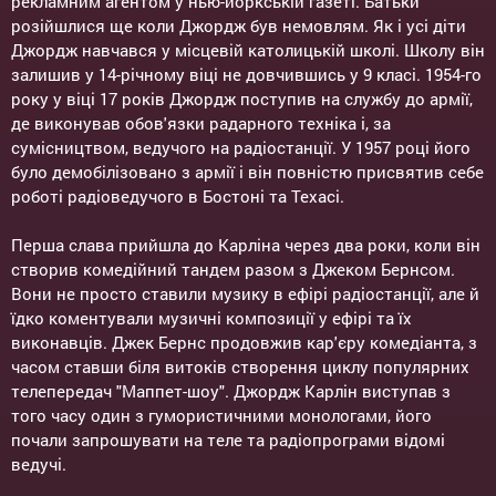
рекламним агентом у нью-йоркській газеті. Батьки
розійшлися ще коли Джордж був немовлям. Як і усі діти
Джордж навчався у місцевій католицькій школі. Школу він
залишив у 14-річному віці не довчившись у 9 класі. 1954-го
року у віці 17 років Джордж поступив на службу до армії,
де виконував обов'язки радарного техніка і, за
сумісництвом, ведучого на радіостанції. У 1957 році його
було демобілізовано з армії і він повністю присвятив себе
роботі радіоведучого в Бостоні та Техасі.
Перша слава прийшла до Карліна через два роки, коли він
створив комедійний тандем разом з Джеком Бернсом.
Вони не просто ставили музику в ефірі радіостанції, але й
їдко коментували музичні композиції у ефірі та їх
виконавців. Джек Бернс продовжив кар'єру комедіанта, з
часом ставши біля витоків створення циклу популярних
телепередач "Маппет-шоу". Джордж Карлін виступав з
того часу один з гумористичними монологами, його
почали запрошувати на теле та радіопрограми відомі
ведучі.