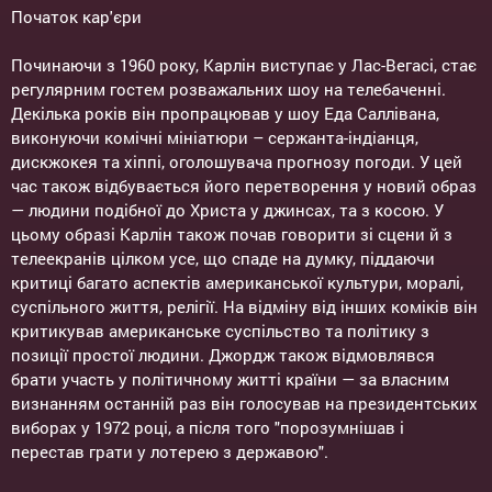
Початок кар'єри
Починаючи з 1960 року, Карлін виступає у Лас-Вегасі, стає
регулярним гостем розважальних шоу на телебаченні.
Декілька років він пропрацював у шоу Еда Саллівана,
виконуючи комічні мініатюри – сержанта-індіанця,
дискжокея та хіппі, оголошувача прогнозу погоди. У цей
час також відбувається його перетворення у новий образ
— людини подібної до Христа у джинсах, та з косою. У
цьому образі Карлін також почав говорити зі сцени й з
телеекранів цілком усе, що спаде на думку, піддаючи
критиці багато аспектів американської культури, моралі,
суспільного життя, релігії. На відміну від інших коміків він
критикував американське суспільство та політику з
позиції простої людини. Джордж також відмовлявся
брати участь у політичному житті країни — за власним
визнанням останній раз він голосував на президентських
виборах у 1972 році, а після того "порозумнішав і
перестав грати у лотерею з державою".