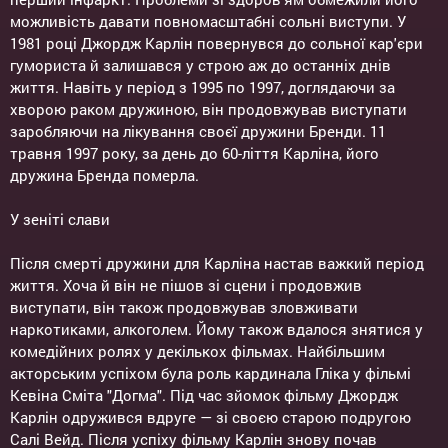
можливість давати повномасштабні сольні виступи. У
1981 році Джордж Карлін повернувся до сольної кар'єри
гумориста й залишався у строю аж до останніх днів
життя. Навіть у період з 1995 по 1997, доглядаючи за
хворою раком дружиною, він продовжував виступати
заробляючи на лікування своєї дружини Бренди. 11
травня 1997 року, за день до 60-ліття Карліна, його
дружина Бренда померла.
У зеніті слави
Після смерті дружини для Карліна настав важкий період
життя. Хоча й він не пішов зі сцени і продовжив
виступати, він також продовжував зловживати
наркотиками, алкоголем. Йому також вдалося знятися у
комедійних ролях у декількох фільмах. Найбільшим
акторським успіхом була роль кардинала Гліка у фільмі
Кевіна Сміта "Догма". Під час зйомок фільму Джордж
Карлін одружився вдруге — зі своєю старою подругою
Салі Вейд. Після успіху фільму Карлін знову почав