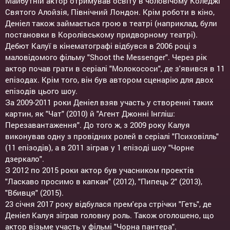
Майбутній актор отримував освіту в чоловічому Коледжі
Святого Алойзія, Північний Лондон. Крім роботи в кіно,
Деніел також займається грою в театрі (наприклад, були
постановки в Королівському придворному театрі).
Дебют Калуї в кінематографі відбувся в 2006 році з
маловідомого фільму "Shoot the Messenger". Через рік
актор почав грати в серіалі "Молокососи", де з'явився в 11
епізодах. Крім того, він був автором сценарію для двох
епізодів цього шоу.
За 2009-2011 роки Деніел взяв участь у створенні таких
картин, як "Чат" (2010) й "Агент Джонні Інгліш:
Перезавантаження". До того ж, з 2009 року Калуя
виконував одну з провідних ролей в серіалі "Психовілль"
(11 епізодів), а в 2011 зіграв у 1 епізоді шоу "Чорне
дзеркало".
З 2012 по 2015 роки актор був учасником проектів
"Ласкаво просимо в капкан" (2012), "Пипець 2" (2013),
"Вбивця" (2015).
23 січня 2017 року відбулася прем'єра стрічки "Геть", де
Деніел Калуя зіграв головну роль. Також оголошено, що
актор візьме участь у фільмі "Чорна пантера".