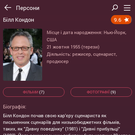
Персони
Білл Кондон
9.6
Місце і дата народження: Нью-Йорк,
США
21 жовтня 1955 (терези)
Діяльність: режисер, сценарист,
продюсер
ФІЛЬМИ
(7)
ФОТОГРАФІЇ
(9)
Біографія:
Білл Кондон почав свою кар'єру сценариста як
письменник сценаріїв для низькобюджетних фільмів,
таких, як "Дивну поведінку" (1981) і "Дивні прибульці"