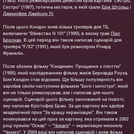
(1983). Його режисерським дебютом була картина "Сестро,
Сестро" (1987), готична містерія, в якій грали
Ерік Штольц
і
Дженніфер Джейсон Лі
.
Після цього Кондон зняв кілька трилерів для ТБ,
включаючи "Вбивство N 101" (1990), в якому грав
Пірс
Броснан
. В цей період він також написав сценарій для
трилера "F/X2" (1991), який був режисером Річард
Франклін.
Після зйомок фільму "Кэндимен: Прощання з плоттю"
(1995), який наслідуванням фільму жахів Бернарда Роуза,
Білл Кондон стає відомим. Ще більшу популярність він
заробив своїм наступним фільмом "Боги і монстри", який
він не тільки режисирував, але і написав для нього
сценарій. Сценарій цього фільму заснований на повісті,
яку написав Крістофер Брам. За цю картину він здобув
академічний приз "За кращу екранізацію". Він також
номінувався на цей приз за картину, яка отримала в 2002
році премію "Оскар" — "
Чикаго
" — екранізацію мюзиклу
"
Чикаго
". У 2004 році він написав сценарій і зняв фільм