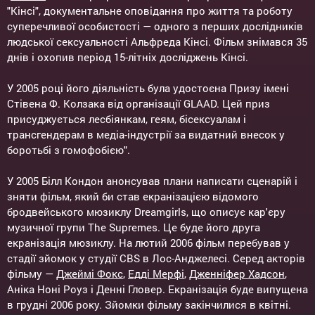
"Кінсі", документальне оповідання про життя та роботу
суперечливої особистості — одного з перших дослідників
людської сексуальності Альфреда Кінсі. Фільм знімався 35
днів і охопив період 15-літніх досліджень Кінсі.
У 2005 році його діяльність була удостоєна Призу імені
Стівена Ф. Колзака від організації GLAAD. Цей приз
присуджується лесбіянкам, геям, бісексуалам і
трансгендерам в медіа-індустрії за видатний внесок у
боротьбі з гомофобією".
У 2005 Білл Кондон анонсував плани написати сценарій і
зняти фільм, який би став екранізацією відомого
бродвейського мюзиклу Dreamgirls, що описує кар'єру
музичної групи The Supremes. Це буде його друга
екранізація мюзиклу. На лютий 2006 фільм перебував у
стадії зйомок у студії CBS в Лос-Анджелесі. Серед акторів
фільму —
Джеймі Фокс
,
Едді Мерфі
,
Дженніфер Хадсон
,
Аніка Ноні Роуз і Денні Гловер. Екранізація буде випущена
в грудні 2006 року. Зйомки фільму закінчилися в квітні.