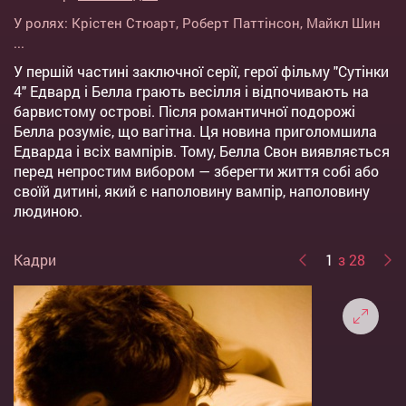
У ролях:
Крістен Стюарт
,
Роберт Паттінсон
,
Майкл Шин
...
У першій частині заключної серії, герої фільму "Сутінки
4" Едвард і Белла грають весілля і відпочивають на
барвистому острові. Після романтичної подорожі
Белла розуміє, що вагітна. Ця новина приголомшила
Едварда і всіх вампірів. Тому, Белла Свон виявляється
перед непростим вибором — зберегти життя собі або
своїй дитині, який є наполовину вампір, наполовину
людиною.
Кадри
1
з 28