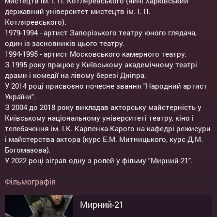
мистецтв ім. І. П. Котляревського (нині Харківський
державний університет мистецтв ім. І. П.
Котляревського).
1979-1994 - артист Запорізького театру юного глядача,
один із засновників цього театру.
1994-1995 - артист Московського камерного театру.
З 1995 року працює у Київському академічному театрі
драми і комедії на лівому березі Дніпра.
У 2014 році присвоєно почесне звання "Народний артист
України".
З 2004 до 2018 року викладав акторську майстерність у
Київському національному університеті театру, кіно і
телебачення ім. І.К. Карпенка-Карого на кафедрі режисури
і майстерства актора (курс Е.М. Митницького, курс Д.М.
Богомазова).
У 2022 році зіграв одну з ролей у фільму "
Мирний-21
".
Фільмографія
Мирний-21