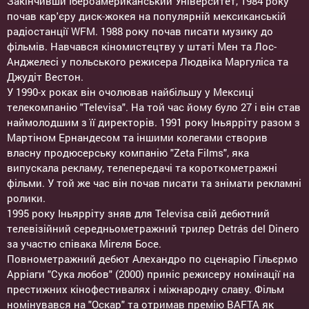
Закінчивши Ібероамериканський Університет, 1984 року
почав кар'єру диск-жокея на популярній мексиканській
радіостанції WFM. 1988 року почав писати музику до
фільмів. Навчався кіномистецтву у штаті Мен та Лос-
Анджелесі у польського режисера Людвіка Маргуліса та
Джудіт Вестон.
У 1990-х роках він очолював найбільшу у Мексиці
телекомпанію "Televisa". На той час йому було 27 і він став
наймолодшим з її директорів. 1991 року Іньярріту разом з
Мартіном Ернандесом та іншими колегами створив
власну продюсерську компанію "Zeta Films", яка
випускала рекламу, телепередачі та короткометражні
фільми. У той же час він почав писати та знімати рекламні
ролики.
1995 року Іньярріту зняв для Televisa свій дебютний
телевізійний середньометражний трилер Detrás del Dinero
за участю співака Мігеля Босе.
Повнометражний дебют Алехандро по сценарію Гільєрмо
Арріаги "Сука любов" (2000) приніс режисеру номінації на
престижних кінофестивалях і міжнародну славу. Фільм
номінувався на "Оскар" та отримав премію BAFTA як