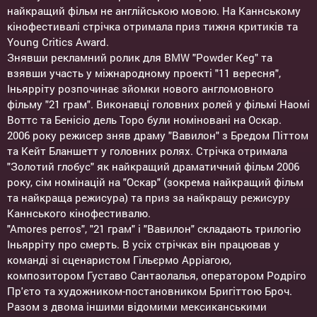
найкращий фільм не англійською мовою. На Каннському
кінофестивалі стрічка отримала приз тижня критиків та
Young Critics Award.
Знявши рекламний ролик для BMW "Powder Keg" та
взявши участь у міжнародному проекті "11 вересня",
Іньярріту розпочинає зйомки нового англомовного
фільму "21 грам". Виконавці головних ролей у фільмі Наомі
Воттс та Бенісіо дель Торо були номіновані на Оскар.
2006 року режисер зняв драму "Вавилон" з Бредом Піттом
та Кейт Бланшетт у головних ролях. Стрічка отримала
"Золотий глобус" як найкращий драматичний фільм 2006
року, сім номінацій на "Оскар" (зокрема найкращий фільм
та найкраща режисура) та приз за найкращу режисуру
Каннського кінофестивалю.
"Amores perros", "21 грам" і "Вавилон" складають трилогію
Іньярріту про смерть. В усіх стрічках він працював у
команді зі сценаристом Гільєрмо Арріагою,
композитором Густаво Сантаолалья, оператором Родріго
Пр'єто та художником-постановником Бригіттою Броч.
Разом з двома іншими відомими мексиканськими