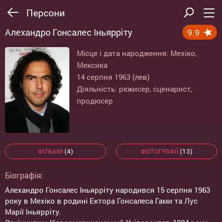
Персони
Алехандро Гонсалес Іньярріту
9.9
Місце і дата народження: Мехіко,
Мексика
14 серпня 1963 (лев)
Діяльність: режисер, сценарист,
продюсер
ФІЛЬМИ
(4)
ФОТОГРАФІЇ
(13)
Біографія:
Алехандро Гонсалес Іньярріту народився 15 серпня 1963
року в Мехіко в родині Ектора Гонсалеса Гами та Лус
Марії Іньярріту.