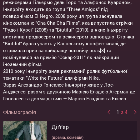
режисерами Гільєрмо дель Торо та Альфонсо Куароном,
Іньярріту входить до групи "Three Amigos" під
псевдонімом El Negro. 2008 року ця група заснувала
кінокомпанію "Cha Cha Cha Films", яка випустила стрічки
"Рудо і Курсі" (2008) та "Biutiful" (2010), в яких Іньярріту
виступив продюсером та режисером відповідно. Стрічка
"Biutiful" брала участь у Каннському кінофестивалі, де
отримала приз за найкращу чоловічу роль[3] та
номінувався на премію "Оскар-2011" як найкращий
іноземний фільм.
2010 року Іньярріту зняв рекламний ролик футбольної
тематики "Write the Future" для фірми Nike.
Зараз Алехандро Гонсалес Іньярріту живе у Лос-
Анджелесі разом з дружиною Марією Еладією Агерман де
Гонсалес та двома дітьми — Марією Еладією та Елісео.
Фільмографія
1
з 4
Діґґер
Легенда Г'ю Гласса
Бердмен
Бьютіфул
(драма, комедія)
США (драма, пригоди)
США, Канада (драма, комедія)
Іспанія, Мексика (драма)