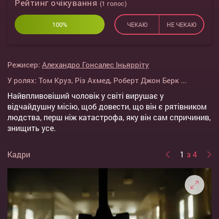
Рейтинг очікування
(
1
голос)
100%
0%
ЧЕКАЮ
НЕ ЧЕКАЮ
Режисер:
Алехандро Гонсалес Іньярріту
У ролях:
Том Круз
,
Різ Ахмед
,
Роберт Джон Берк
...
Найвпливовіший чоловік у світі вирушає у
відчайдушну місію, щоб довести, що він є рятівником
людства, перш ніж катастрофа, яку він сам спричинив,
знищить усе.
Кадри
1
з 4