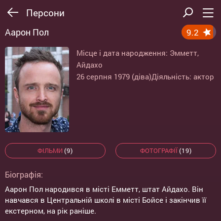
Персони
Аарон Пол
9.2
Місце і дата народження: Эмметт,
Айдахо
26 серпня 1979 (діва)
Діяльність: актор
ФІЛЬМИ
(9)
ФОТОГРАФІЇ
(19)
Біографія:
Аарон Пол народився в місті Емметт, штат Айдахо. Він
навчався в Центральній школі в місті Бойсе і закінчив її
екстерном, на рік раніше.