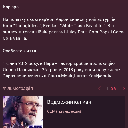
Кар'єра
На початку своєї кар'єри Аарон знявся у кліпах гуртів
Korn "Thoughtless", Everlast "White Trash Beautiful". Він
знявся в телевізійній рекламі Juicy Fruit, Corn Pops і Coca-
Cola Vanilla.
Особисте життя
1 січня 2012 року, в Парижі, актор зробив пропозицію
Лорен Парсикиан. 26 травня 2013 року вони одружилися.
Зараз вони живуть в Санта-Моніці, штат Каліфорнія.
Фільмографія
1
з 9
Ведмежий капкан
Ідеальна пастка
Знайди мене, якщо зможеш
Дев'яте життя Луї Дракса
Півтора шпигуна
Три дев'ятки
Вихід: Боги і Царі
Довге падіння
Need for Speed: Жага
швидкості
США (трилер, екшн)
США (трилер)
Великобританія (трилер)
Великобританія, Канада, США (трилер,
США (комедія)
США (трилер, драма, кримінал)
Великобританія, США (драма)
Великобританія, Німеччина (драма,
детектив)
комедія)
США (бойовик)