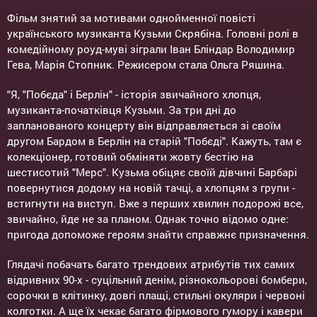
Фільм знятий за мотивами однойменної повісті
українського музиканта Кузьми Скрябіна. Головні ролі в
комедійному роуд-муві зіграли Іван Бліндар Володимир
Гева, Марія Стопник. Режисером стала Ольга Ряшина.
"Я, "Побєда" і Берлін" - історія звичайного хлопця,
музиканта-початківця Кузьми. За три дні до
запланованого концерту він відправляється зі своїм
другом Бардом в Берлін на старій "Побєді". Кажуть, там є
колекціонер, готовий обміняти жовту бестію на
шестисотий "Мерс". Кузьма обіцяє своїй дівчині Барбарі
повернутися додому на новій тачці, а хлопцям з групи -
встигнути на виступ. Вже з перших хвилин подорожі все,
звичайно, йде не за планом. Однак точно відомо одне:
пригода допоможе героям знайти справжнє призначення.
Глядачі побачать багато трендових атрибутів тих самих
відривних 90-х - суцільний денім, різнокольорові бомбери,
сорочки в клітинку, довгі плащі, стильні окуляри і червоні
колготки. А ще їх чекає багато фірмового гумору і кавери