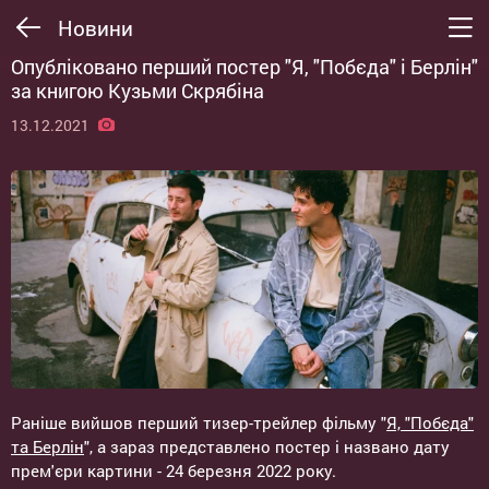
Новини
Опубліковано перший постер "Я, "Побєда" і Берлін"
за книгою Кузьми Скрябіна
13.12.2021
Раніше вийшов перший тизер-трейлер фільму "
Я, "Побєда"
та Берлін
", а зараз представлено постер і названо дату
прем'єри картини - 24 березня 2022 року.