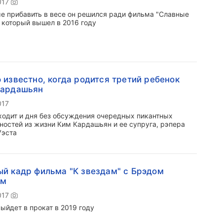
017
е прибавить в весе он решился ради фильма "Славные
, который вышел в 2016 году
 известно, когда родится третий ребенок
Кардашьян
017
ходит и дня без обсуждения очередных пикантных
ностей из жизни Ким Кардашьян и ее супруга, рэпера
Уэста
й кадр фильма "К звездам" с Брэдом
ом
017
выйдет в прокат в 2019 году