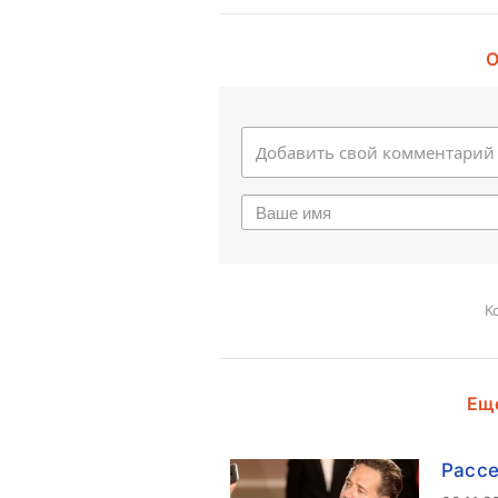
О
К
Еще
Рассе