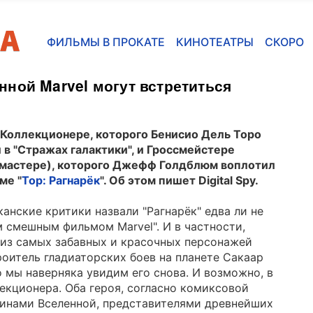
ФИЛЬМЫ В ПРОКАТЕ
КИНОТЕАТРЫ
СКОРО
ной Marvel могут встретиться
 Коллекционере, которого Бенисио Дель Торо
 в "Стражах галактики", и Гроссмейстере
дмастере), которого Джефф Голдблюм воплотил
ме "
Тор: Рагнарёк
". Об этом пишет Digital Spy.
анские критики назвали "Рагнарёк" едва ли не
 смешным фильмом Marvel". И в частности,
из самых забавных и красочных персонажей
оитель гладиаторских боев на планете Сакаар
то мы наверняка увидим его снова. И возможно, в
екционера. Оба героя, согласно комиксовой
инами Вселенной, представителями древнейших