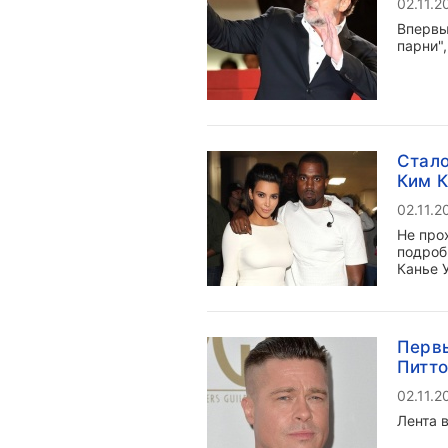
02.11.2
Впервы
парни"
Стало
Ким 
02.11.2
Не про
подроб
Канье 
Первы
Питт
02.11.2
Лента 