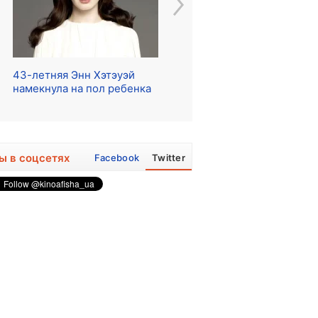
43-летняя Энн Хэтэуэй
Начались съемки сериала
Ре
намекнула на пол ребенка
о The Beatles
ра
ы в соцсетях
Facebook
Twitter