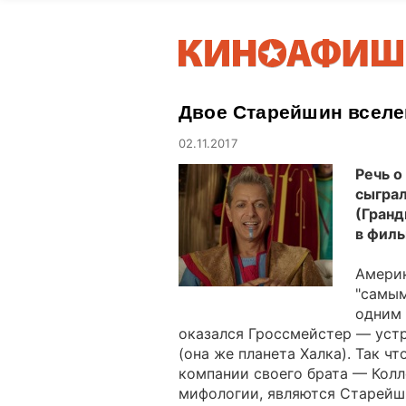
Двое Старейшин вселен
02.11.2017
Речь о
сыграл
(Гран
в филь
Америк
"самым
одним 
оказался Гроссмейстер — устр
(она же планета Халка). Так ч
компании своего брата — Колл
мифологии, являются Старейш