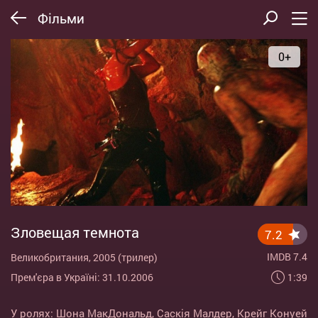
Фільми
0+
Зловещая темнота
7.2
IMDB 7.4
Великобритания, 2005 (трилер)
1:39
Прем'єра в Україні: 31.10.2006
У ролях:
Шона МакДональд
,
Саскія Малдер
,
Крейг Конуей