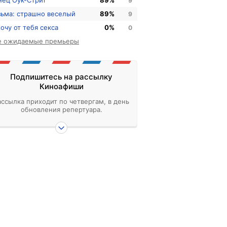
нец Оук-Стрит
89%
9
зьма: страшно веселый
89%
9
хочу от тебя секса
0%
0
е ожидаемые премьеры
Подпишитесь на рассылку
Киноафиши
ассылка приходит по четвергам, в день
обновления репертуара.