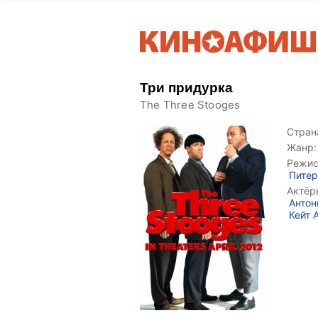
Три придурка
The Three Stooges
Страна
Жанр:
Режис
Питер
Актёр
Антон
Кейт 