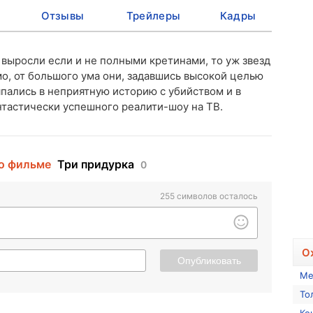
Отзывы
Трейлеры
Кадры
выросли если и не полными кретинами, то уж звезд
мо, от большого ума они, задавшись высокой целью
япались в неприятную историю с убийством и в
нтастически успешного реалити-шоу на ТВ.
о фильме
Три придурка
0
255
символов осталось
О
Опубликовать
Ме
То