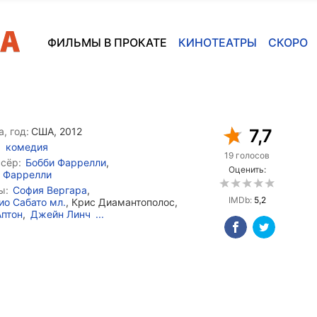
ФИЛЬМЫ В ПРОКАТЕ
КИНОТЕАТРЫ
СКОРО
, год:
США, 2012
7,7
комедия
19 голосов
сёр:
Бобби Фаррелли
,
Оценить:
 Фаррелли
ы:
София Вергара
,
IMDb:
5,2
ио Сабато мл.
, Крис Диамантополос,
Аптон
,
Джейн Линч
...