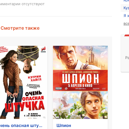
Ко
мментарии отсутствуют
Ку
Я 
вс
Смотрите также
Р
Очень опасная штучка
Шпион