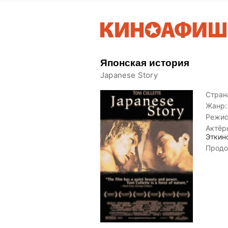
Японская история
Japanese Story
Страна
Жанр:
Режис
Актёр
Эткинс
Продо