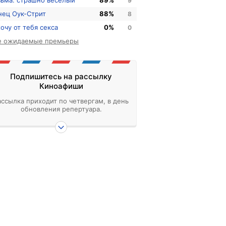
зьма: страшно веселый
89%
9
нец Оук-Стрит
88%
8
хочу от тебя секса
0%
0
е ожидаемые премьеры
Подпишитесь на рассылку
Киноафиши
ассылка приходит по четвергам, в день
обновления репертуара.