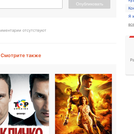
Ку
Опубликовать
Ко
Я 
вс
мментарии отсутствуют
Смотрите также
Р