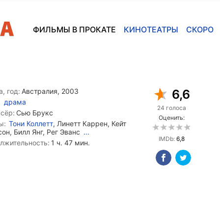
ФИЛЬМЫ В ПРОКАТЕ
КИНОТЕАТРЫ
СКОРО
, год:
Австралия, 2003
6,6
драма
24 голоса
сёр:
Сью Брукс
Оценить:
ы:
Тони Коллетт
, Линетт Каррен, Кейт
он, Билл Янг, Рег Эванс
...
IMDb:
6,8
лжительность:
1 ч. 47 мин.