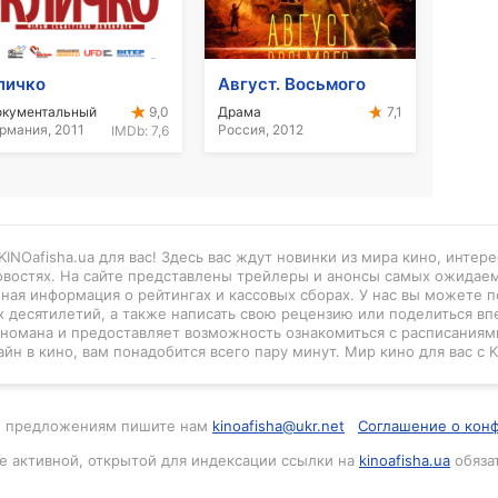
личко
Август. Восьмого
окументальный
Драма
9,0
7,1
рмания, 2011
Россия, 2012
IMDb:
7,6
INOafisha.ua для вас! Здесь вас ждут новинки из мира кино, интер
новостях. На сайте представлены трейлеры и анонсы самых ожидае
нная информация о рейтингах и кассовых сборах. У нас вы можете п
 десятилетий, а также написать свою рецензию или поделиться вп
киномана и предоставляет возможность ознакомиться с расписаниями
айн в кино, вам понадобится всего пару минут. Мир кино для вас с K
м и предложениям пишите нам
kinoafisha@ukr.net
Соглашение о кон
е активной, открытой для индексации ссылки на
kinoafisha.ua
обяза