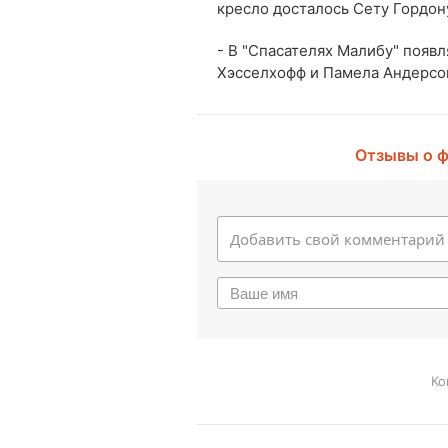
кресло досталось Сету Гордон
- В "Спасателях Малибу" появ
Хэсселхофф и Памела Андерсо
Отзывы о 
Ко