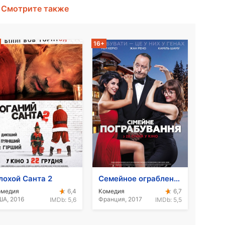
Смотрите также
16+
лохой Санта 2
Семейное ограбление
омедия
Комедия
6,4
6,7
А, 2016
Франция, 2017
IMDb:
5,6
IMDb:
5,5