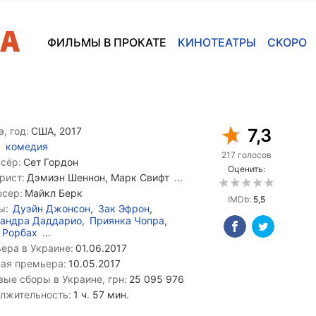
ФИЛЬМЫ В ПРОКАТЕ
КИНОТЕАТРЫ
СКОРО
, год:
США, 2017
7,3
комедия
217 голосов
сёр:
Сет Гордон
Оценить:
рист:
Дэмиэн Шеннон, Марк Свифт
...
сер:
Майкл Берк
IMDb:
5,5
ы:
Дуэйн Джонсон
,
Зак Эфрон
,
сандра Даддарио
,
Приянка Чопра
,
 Рорбах
...
ера в Украине:
01.06.2017
ая премьера:
10.05.2017
вые сборы в Украине, грн:
25 095 976
лжительность:
1 ч. 57 мин.