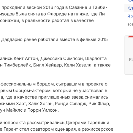
Ко
 проходили весной 2016 года в Саванне и Тайби-
Ку
изодов была снята во Флориде на пляже, где Ли
Я 
сонажей, в реальности работал в качестве
вс
 Даддарио ранее работали вместе в фильме 2015
вались Кейт Аптон, Джессика Симпсон, Шарлотта
Р
н Тимберлейк, Билл Хейдер, Кели Хазелл, а также
офессиональным борцом, сыгравшим в проекте о
ервым борцом-актером, который не участвовал в
а, где в качестве приглашенных звезд снимались
жимми Харт, Халк Хоган, Рэнди Сэвадж, Рик Флэр,
оун Майклс и Торри Уилсон.
кинопроекта рассматривались Джереми Гарелик и
те Гарант стал соавтором сценария, а режиссерское