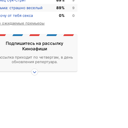
нец Оук-Стрит
89%
9
зьма: страшно веселый
89%
9
хочу от тебя секса
0%
0
е ожидаемые премьеры
Подпишитесь на рассылку
Киноафиши
ассылка приходит по четвергам, в день
обновления репертуара.