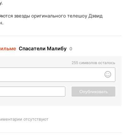
у.
ляются звезды оригинального телешоу Дэвид
н.
фильме
Спасатели Малибу
0
255
символов осталось
Опубликовать
мментарии отсутствуют