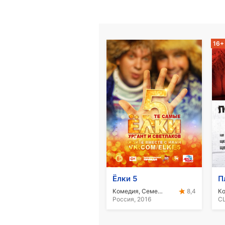
16+
Ёлки 5
П
Комедия, Семейный
К
8,4
Россия, 2016
СШ