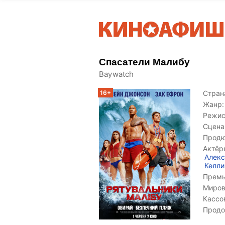
Спасатели Малибу
Baywatch
16+
Страна
Жанр:
Режис
Сцена
Продю
Актёр
Алек
Келли
Премь
Миров
Кассо
Продо