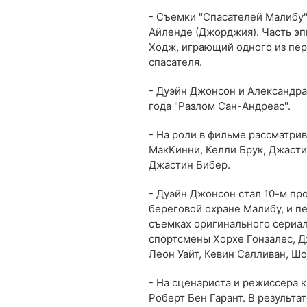
- Съемки "Спасателей Малибу"
Айленде (Джорджия). Часть эп
Ходж, играющий одного из пер
спасателя.
- Дуэйн Джонсон и Александра
года "Разлом Сан-Андреас".
- На роли в фильме рассматри
МакКинни, Келли Брук, Джасти
Джастин Бибер.
- Дуэйн Джонсон стал 10-м пр
береговой охране Малибу, и п
съемках оригинального сериал
спортсмены Хорхе Гонзалес, Д
Леон Уайт, Кевин Салливан, Ш
- На сценариста и режиссера 
Роберт Бен Гарант. В результа