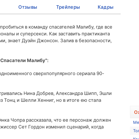
Отзывы
Трейлеры
Кадры
пробиться в команду спасателей Малибу, где все
оналы и суперсекси. Как заставить практиканта
ми, знает Дуэйн Джонсон. Залив в безопасности,
"Спасатели Малибу":
одноименного сверхпопулярного сериала 90-
тривались Нина Добрев, Александра Шипп, Эшли
из Тонц и Шелли Хенниг, но в итоге ею стала
О
янка Чопра рассказала, что ее персонаж должен
Ме
жиссер Сет Гордон изменил сценарий, когда
То