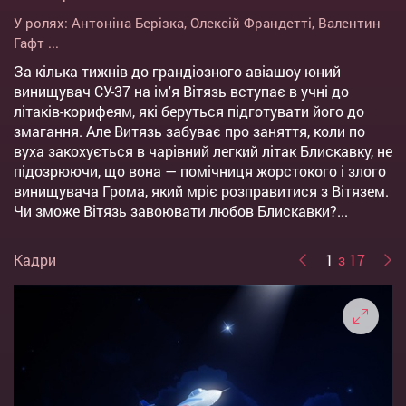
У ролях:
Антоніна Берізка
,
Олексій Франдетті
,
Валентин
Гафт
...
За кілька тижнів до грандіозного авіашоу юний
винищувач СУ-37 на ім'я Вітязь вступає в учні до
літаків-корифеям, які беруться підготувати його до
змагання. Але Витязь забуває про заняття, коли по
вуха закохується в чарівний легкий літак Блискавку, не
підозрюючи, що вона — помічниця жорстокого і злого
винищувача Грома, який мріє розправитися з Вітязем.
Чи зможе Вітязь завоювати любов Блискавки?...
Кадри
1
з 17