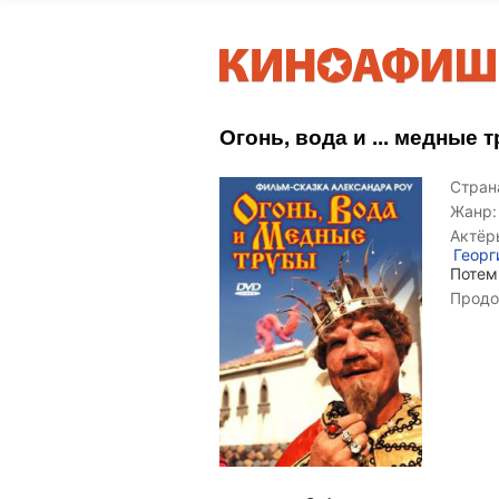
Огонь, вода и ... медные 
Страна
Жанр:
Актёр
Георг
Поте
Продо