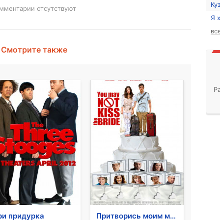
Ку
мментарии отсутствуют
Я 
вс
Смотрите также
Р
ри придурка
Притворись моим мужем