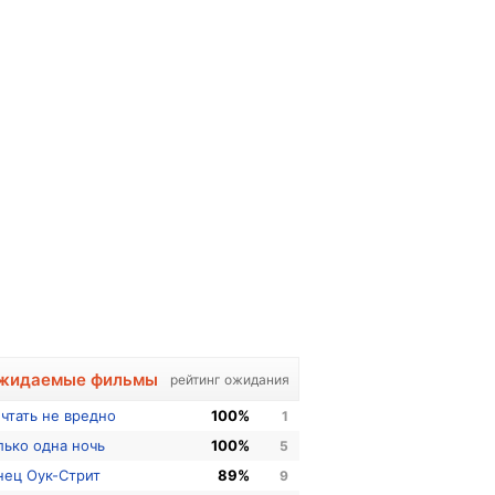
жидаемые фильмы
рейтинг ожидания
чтать не вредно
100%
1
лько одна ночь
100%
5
нец Оук-Стрит
89%
9