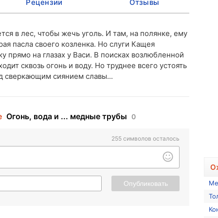
Рецензии
Отзывы
ся в лес, чтобы жечь уголь. И там, на полянке, ему
ая пасла своего козленка. Но слуги Кащея
у прямо на глазах у Васи. В поисках возлюбленной
одит сквозь огонь и воду. Но труднее всего устоять
д сверкающим сиянием славы...
е
Огонь, вода и ... медные трубы
0
255
символов осталось
О
Ме
Опубликовать
То
Ко