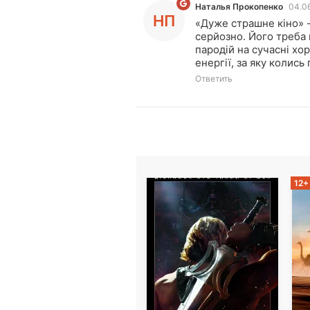
Наталья Прокопенко
04.0
НП
«Дуже страшне кіно» -
серйозно. Його треба 
пародій на сучасні хор
енергії, за яку колис
Ответить
12+