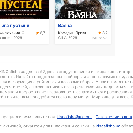
нига пустыни
Ваяна
Приключения, Семейный
Комедия, Приключения, Фэнтези, Семейный, Экшн
8,7
8,2
анция, 2026
США, 2026
IMDb:
5,8
INOafisha.ua для вас! Здесь вас ждут новинки из мира кино, интер
новостях. На сайте представлены трейлеры и анонсы самых ожидае
нная информация о рейтингах и кассовых сборах. У нас вы можете п
 десятилетий, а также написать свою рецензию или поделиться вп
киномана и предоставляет возможность ознакомиться с расписаниями
айн в кино, вам понадобится всего пару минут. Мир кино для вас с K
м и предложениям пишите нам
kinoafisha@ukr.net
Соглашение о кон
е активной, открытой для индексации ссылки на
kinoafisha.ua
обяза