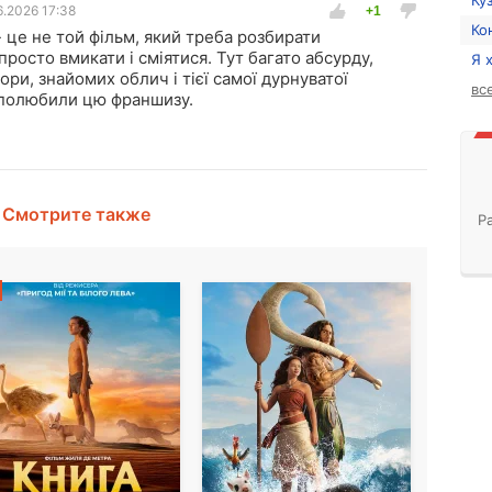
Ку
6.2026 17:38
Ко
 це не той фільм, який треба розбирати
просто вмикати і сміятися. Тут багато абсурду,
Я 
ори, знайомих облич і тієї самої дурнуватої
вс
ь полюбили цю франшизу.
Смотрите также
Р