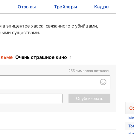
Отзывы
Трейлеры
Кадры
 в эпицентре хаоса, связанного с убийцами,
ными существами.
ильме
Очень страшное кино
1
255
символов осталось
Опубликовать
О
Ме
То