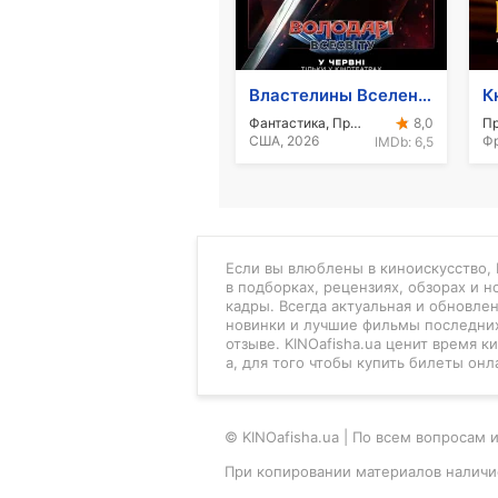
Властелины Вселенной
К
Фантастика, Приключения, Экшн
8,0
США, 2026
Фр
IMDb:
6,5
Если вы влюблены в киноискусство, K
в подборках, рецензиях, обзорах и 
кадры. Всегда актуальная и обновле
новинки и лучшие фильмы последних
отзыве. KINOafisha.ua ценит время 
а, для того чтобы купить билеты онл
© KINOafisha.ua | По всем вопроса
При копировании материалов наличи