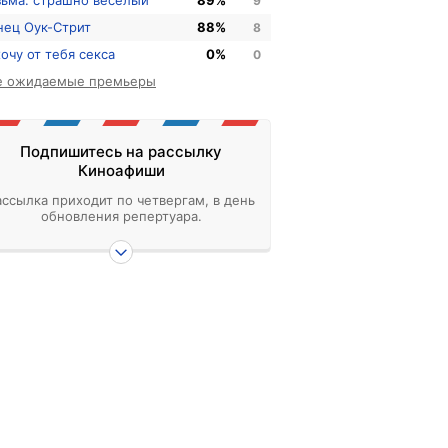
зьма: страшно веселый
89%
9
нец Оук-Стрит
88%
8
хочу от тебя секса
0%
0
е ожидаемые премьеры
Подпишитесь на рассылку
Киноафиши
ассылка приходит по четвергам, в день
обновления репертуара.