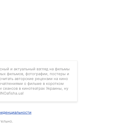
есный и актуальный взгляд на фильмы
мых фильмов, фотографии, постеры и
очитать авторские рецензии на кино
ечатлениями о фильме в коротком
 сеансов в кинотеатрах Украины, ну
INOafisha.ua!
фиденциальности
тельно.