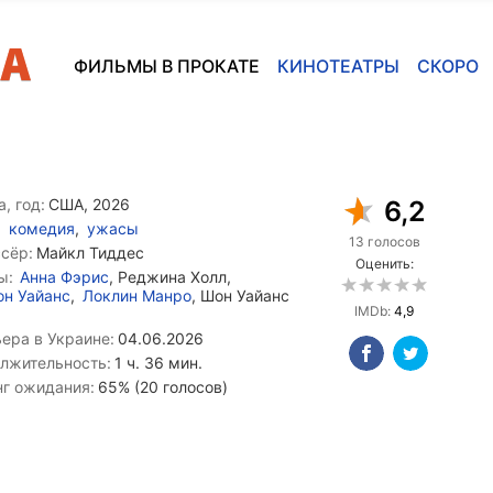
ФИЛЬМЫ В ПРОКАТЕ
КИНОТЕАТРЫ
СКОРО
, год:
США, 2026
6,2
комедия
,
ужасы
13 голосов
сёр:
Майкл Тиддес
Оценить:
ы:
Анна Фэрис
, Реджина Холл,
н Уайанс
,
Локлин Манро
, Шон Уайанс
IMDb:
4,9
ера в Украине:
04.06.2026
лжительность:
1 ч. 36 мин.
нг ожидания:
65% (20 голосов)