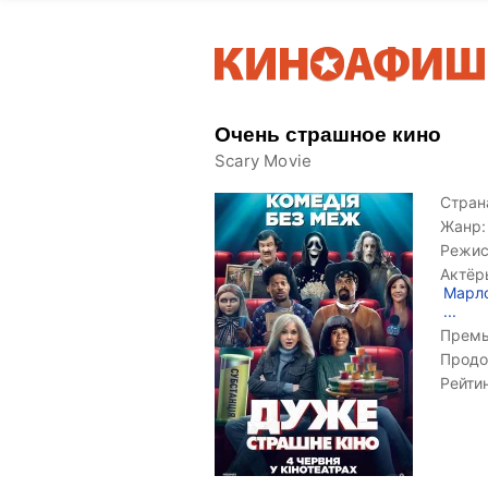
Очень страшное кино
Scary Movie
Страна
Жанр:
Режис
Актёр
Марло
...
Премь
Продо
Рейти