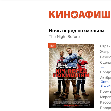
Ночь перед похмельем
The Night Before
18+
Страна
Жанр:
Режис
Сцена
...
Продю
Актёр
Энтон
Джил
Премь
Миров
Кассо
Продо