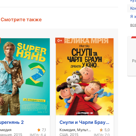
Ку
Ко
Я 
Смотрите также
вс
0+
Р
uperнянь 2
Снупи и Чарли Браун: Мелочь в кино
омедия
Комедия, Мультфильм, Приключения
7,1
5,0
анция, 2015
США, 2015
IMDb:
6,4
IMDb:
7,0