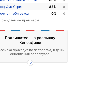
зьма: страшно веселый
89%
9
нец Оук-Стрит
88%
8
хочу от тебя секса
0%
0
е ожидаемые премьеры
Подпишитесь на рассылку
Киноафиши
ассылка приходит по четвергам, в день
обновления репертуара.