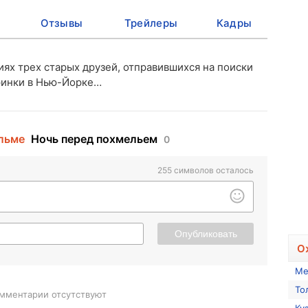
Отзывы
Трейлеры
Кадры
ях трех старых друзей, отправившихся на поиски
ринки в Нью-Йорке…
льме
Ночь перед похмельем
0
255
символов осталось
Опубликовать
О
Ме
То
мментарии отсутствуют