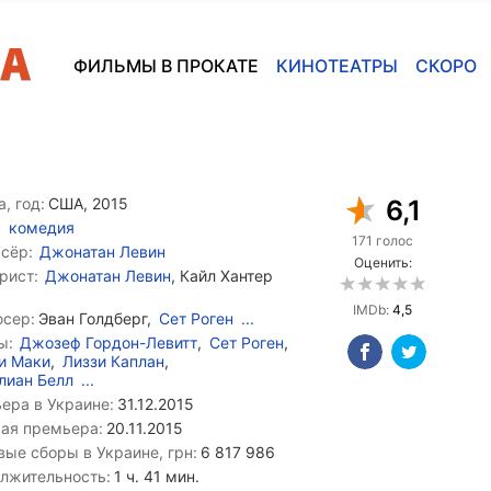
ФИЛЬМЫ В ПРОКАТЕ
КИНОТЕАТРЫ
СКОРО
, год:
США, 2015
6,1
комедия
171 голос
сёр:
Джонатан Левин
Оценить:
рист:
Джонатан Левин
, Кайл Хантер
IMDb:
4,5
сер:
Эван Голдберг,
Сет Роген
...
ы:
Джозеф Гордон-Левитт
,
Сет Роген
,
и Маки
,
Лиззи Каплан
,
лиан Белл
...
ера в Украине:
31.12.2015
ая премьера:
20.11.2015
вые сборы в Украине, грн:
6 817 986
лжительность:
1 ч. 41 мин.