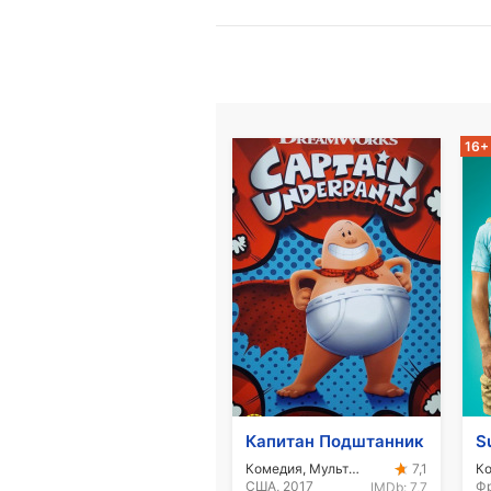
16+
Капитан Подштанник
S
Комедия, Мультфильм
К
7,1
США, 2017
Фр
IMDb:
7,7