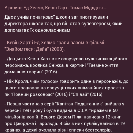
У ролях:
Ед Хелмс
,
Кевін Гарт
,
Томас Мідлдітч
...
Двоє учнів початкової школи загіпнотизували
директора школи так, що він став супергероєм, який
допомагає їх однокласникам.
- Кевін Харт і Ед Хелмс грали разом в фільмі
"Знайомтеся: Дейв" (2008).
- До цього Кевін Харт вже озвучував мультиплікаційного
персонажа, кролика Сніжка, в картині "Таємне життя
домашніх тварин" (2016).
- Нік Кролл, чиїм голосом говорить один з персонажів, до
цього працював на озвучці таких анімаційних проектів
як "Повний розковбас" (2016) і "Співай" (2016).
- Перша частина з серії "Капітан Подштанник" вийшла у
вересні 1997 року і була видана в США тиражем в 50
мільйонів копій. Всього Девом Пілкі написано 12 книг
про Джорджа і Гарольда. Вісім з них публікувалися в 19
країнах, а деякі очолили різні списки бестселерів.