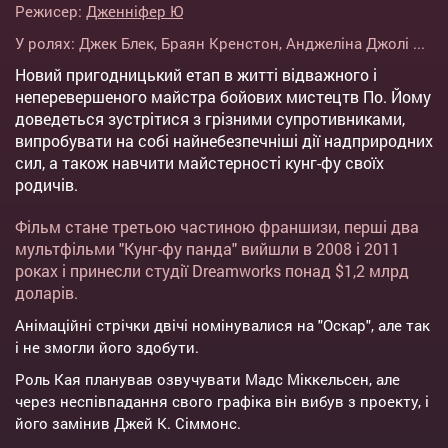
Режисер:
Дженніфер Ю
У ролях:
Джек Блек
,
Браян Кренстон
,
Анджеліна Джолі
...
Новий пригодницький етап в житті відважного і
неперевершеного майстра бойових мистецтв По. Йому
доведеться зустрітися з грізними супротивниками,
випробувати на собі найнебезпечніші дії надприродних
сил, а також навчити майстерності кунг-фу своїх
родичів.
Фільм стане третьою частиною франшизи, перші два
мультфільми "Кунг-фу панда" вийшли в 2008 і 2011
роках і принесли студії Dreamworks понад $1,2 млрд
доларів.
Анімаційні стрічки двічі номінувалися на "Оскар", але так
і не змогли його здобути.
Роль Кая планував озвучувати Мадс Міккельсен, але
через неспівпадання свого графіка він вибув з проекту, і
його замінив Джей К. Сіммонс.