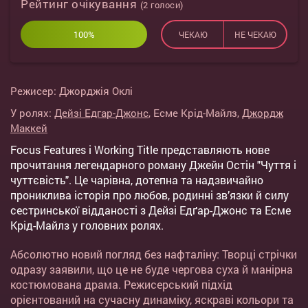
Рейтинг очікування
(
2
голоси)
100%
0%
ЧЕКАЮ
НЕ ЧЕКАЮ
Режисер:
Джорджія Оклі
У ролях:
Дейзі Едгар-Джонс
,
Есме Крід-Майлз
,
Джордж
Маккей
Focus Features і Working Title представляють нове
прочитання легендарного роману Джейн Остін "Чуття і
чуттєвість". Це чарівна, дотепна та надзвичайно
прониклива історія про любов, родинні зв’язки й силу
сестринської відданості з Дейзі Едґар-Джонс та Есме
Крід-Майлз у головних ролях.
Абсолютно новий погляд без нафталіну: Творці стрічки
одразу заявили, що це не буде чергова суха й манірна
костюмована драма. Режисерський підхід
орієнтований на сучасну динаміку, яскраві кольори та