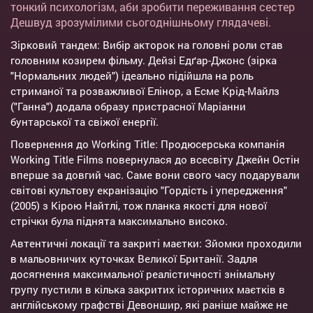
тонкий психологізм, аби зробити переживання сестер
Дешвуд зрозумілими сьогоднішньому глядачеві.
Зірковий тандем: Вибір акторок на головні роли став
головним козирем фільму. Дейзі Едґар-Джонс (зірка
"Нормальних людей") ідеально підійшла на роль
стриманої та розважливої Елінор, а Есме Крід-Майлз
("Ганна") додала образу пристрасної Маріанни
бунтарської та свіжої енергії.
Повернення до Working Title: Продюсерська компанія
Working Title Films повернулася до всесвіту Джейн Остін
вперше за довгий час. Саме вони свого часу подарували
світові культову екранізацію "Гордість і упередження"
(2005) з Кірою Найтлі, тож планка якості для нової
стрічки була піднята максимально високо.
Автентичні локації та закриті маєтки: Зйомки проходили
в мальовничих куточках Великої Британії. Задля
досягнення максимальної реалістичності знімальну
групу пустили в кілька закритих історичних маєтків в
англійському графстві Девоншир, які раніше майже не