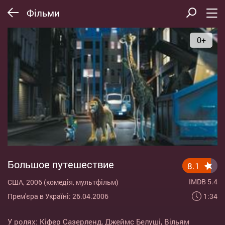
Фільми
0+
Большое путешествие
8.1
IMDB 5.4
США, 2006 (комедія, мультфільм)
1:34
Прем'єра в Україні: 26.04.2006
У ролях:
Кіфер Сазерленд
,
Джеймс Белуші
,
Вільям