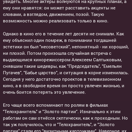
увидеть. Многие актеры волнуются на крупных планах, а
ему они нравятся: он может расставить акценты не
словами, а взглядом, движением, позой. Такую
возможность можно реализовать только в кино.
Однако в кино его в течение лет десяти не снимали. Как
ему объяснил один помреж, в понимании тогдашней
эстетики он был "несоветский", непонятный - ни хороший,
ни плохой. Потом произошла случайная встреча с
выдающимся кинорежиссером Алексеем Салтыковым,
снявшим такие шедевры, как "Председатель", "Емельян
Пугачев", "Бабье царство", и ситуация в корне изменилась.
Сегодня у него достаточно проектов в телевизионном
кино, а в свободное время он просто увлечен жизнью, и
очень боится потерять это увлечение.
Его чаще всего вспоминают по ролям в фильмах
"Телохранитель" и "Золото партии". Изначально к этим
работам он сам отнёсся скптически, как к проходным. Но
так уж получилось, что и "Телохранитель", и "Золото
партии" стали его "визитными карточками". Наверное, их