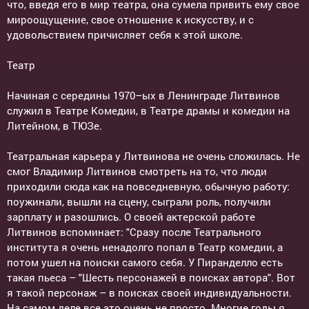
что, введя его в мир театра, она сумела привить ему свое
мироощущение, свое отношение к искусству, и с
удовольствием причисляет себя к этой школе.
Театр
Начиная с середины 1970–ых в Ленинграде Литвинов
служил в Театре Комедии, в Театре драмы и комедии на
Литейном, в ТЮЗе.
Театральная карьера у Литвинова не очень сложилась. Не
смог Владимир Литвинов смотреть на то, что люди
приходили сюда как на повседневную, обычную работу:
поужинали, вышли на сцену, сыграли роль, получили
зарплату и разошлись. О своей актерской работе
Литвинов вспоминает: "Сразу после Театрального
института я очень ненадолго попал в Театр комедии, а
потом ушел на поиски самого себя. У Пиранделло есть
такая пьеса – "Шесть персонажей в поисках автора". Вот
я такой персонаж – в поисках своей индивидуальности.
На самом деле все это очень не просто. Многие годы я