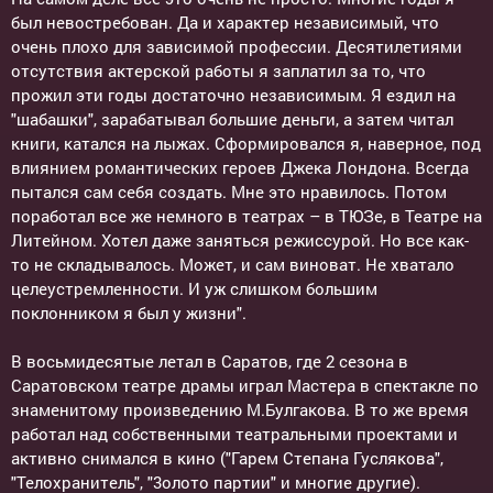
был невостребован. Да и характер независимый, что
очень плохо для зависимой профессии. Десятилетиями
отсутствия актерской работы я заплатил за то, что
прожил эти годы достаточно независимым. Я ездил на
"шабашки", зарабатывал большие деньги, а затем читал
книги, катался на лыжах. Сформировался я, наверное, под
влиянием романтических героев Джека Лондона. Всегда
пытался сам себя создать. Мне это нравилось. Потом
поработал все же немного в театрах – в ТЮЗе, в Театре на
Литейном. Хотел даже заняться режиссурой. Но все как-
то не складывалось. Может, и сам виноват. Не хватало
целеустремленности. И уж слишком большим
поклонником я был у жизни".
В восьмидесятые летал в Саратов, где 2 сезона в
Саратовском театре драмы играл Мастера в спектакле по
знаменитому произведению М.Булгакова. В то же время
работал над собственными театральными проектами и
активно снимался в кино ("Гарем Степана Гуслякова",
"Телохранитель", "3олото партии" и многие другие).