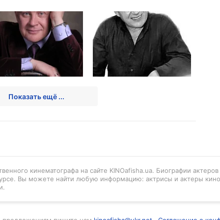
Показать ещё ...
венного кинематографа на сайте KINOafisha.ua. Биографии актеро
урсе. Вы можете найти любую информацию: актрисы и актеры кино
и.