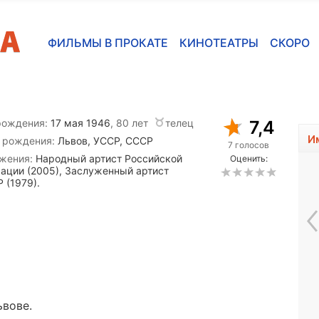
ФИЛЬМЫ В ПРОКАТЕ
КИНОТЕАТРЫ
СКОРО
рождения:
17 мая 1946
, 80 лет
телец
7,4
И
 рождения:
Львов, УССР, СССР
7 голосов
жения:
Народный артист Российской
Оценить:
ации (2005), Заслуженный артист
 (1979).
Мартин Брест
ьвове.
1951, 75 лет