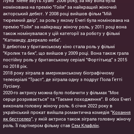
Луна "Мене звуть Хуані" 2006 року, за яку вона була
номінована на премію "Гойя" за найкращий жіночий
акторський дебют. У 2008 році вийшов фільм "Мій
тюремний двір", за роль у якому Ечегі була номінована на
премію "Гойя" за найкращу жіночу роль, у 2011 році вона
також номінувалася у цій категорії за роботу у фільмі
"Катманду, дзеркало неба".
Її дебютом у британському кіно стала роль у фільмі
"Кролик та бик", що вийшов у 2009 році. Вона також грала
постійну роль у британському серіалі "Фортітьюд" з 2015
по 2018 рік.
2018 року зіграла в американському біографічному
телесеріалі "Траст", де зіграла одну з подруг Пола Гетті
Лусіану.
2020-го актрису можна було побачити у фільмах "Моє
серце розривається" та "Таємне походження". В обох Ечегі
виконала головну жіночу роль. 6 січня 2022 року в
український прокат вийшла романтична комедія "
Кохання
як бестселер
", у якій актриса також зіграла головну жіночу
роль. Її партнером фільму став
Сем Клафлін
.