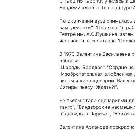
С 1962 по 1966 г.г. училась в
Академического Театра (курс А
По окончании вуза снималась в
вам, девочки", "Перехват"), р
Театре им. А.С.Пушкина, затем 
частности, в спектакле "После
В 1973 Валентина Васильевна 
работы:
"Шарады Бродвея", "Сердце не
"Изобретательная влюбленная"
пьесы и киносценарии. Валент
Сатиры пьесу "Ждать?!".
Её пьесы стали сценариями для
танго", "Виндзорские насмешниц
"Однажды в Париже", "Уроки та
Валентина Асланова прекрасна