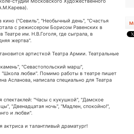
 Школе-студии Московского Художественного
.М.Карева).
 кино ("Севиль", "Необычный день", "Счастья
М
аботала с режиссером Борисом Равенских в
в Театре им. Н.В.Гоголя, где сыграла, в
дняя жертва".
становится артисткой Театра Армии. Театральные
 камень", "Севастопольский марш",
, "Школа любви". Помимо работы в театре пишет
ина Асланова, написала специально для Театра
 спектаклей: "Часы с кукушкой", "Дамское
ы", "Двенадцатая ночь", "Мадлен, спокойно!",
нго и любви".
я актриса и талантливый драматург!