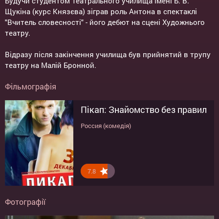
Будучи студентом Театрального училища імені Б. В.
Щукіна (курс Князєва) зіграв роль Антона в спектаклі
"Вчитель словесності" - його дебют на сцені Художнього
театру.
Відразу після закінчення училища був прийнятий в трупу
театру на Малій Бронной.
Фільмографія
Пікап: Знайомство без правил
Россия (комедія)
7.8
Фотографії