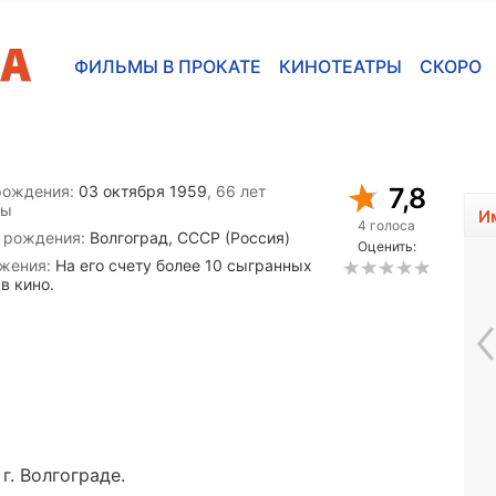
ФИЛЬМЫ В ПРОКАТЕ
КИНОТЕАТРЫ
СКОРО
рождения:
03 октября 1959
, 66 лет
7,8
сы
И
4 голоса
 рождения:
Волгоград, СССР (Россия)
Оценить:
жения:
На его счету более 10 сыгранных
в кино.
Миган Гуд
г. Волгограде.
1981, 45 лет