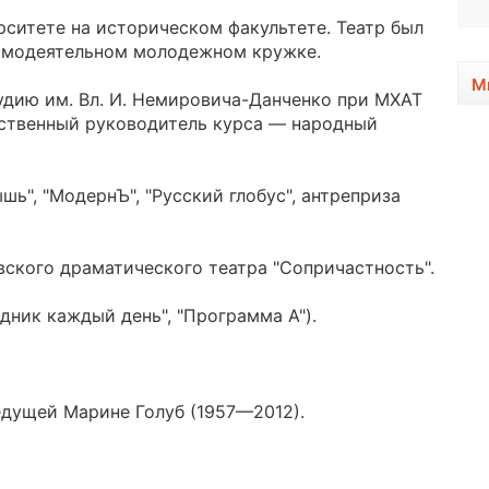
рситете на историческом факультете. Театр был
самодеятельном молодежном кружке.
М
удию им. Вл. И. Немировича-Данченко при МХАТ
ественный руководитель курса — народный
шь", "МодернЪ", "Русский глобус", антреприза
вского драматического театра "Сопричастность".
дник каждый день", "Программа А").
едущей Марине Голуб (1957—2012).