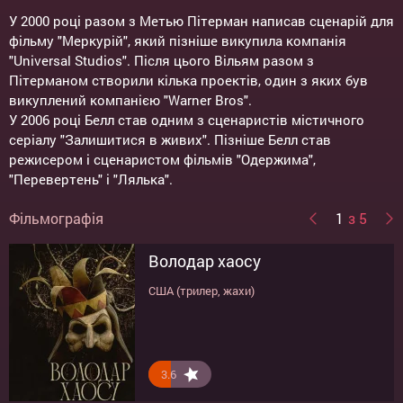
У 2000 році разом з Метью Пітерман написав сценарій для
фільму "Меркурій", який пізніше викупила компанія
"Universal Studios". Після цього Вільям разом з
Пітерманом створили кілька проектів, один з яких був
викуплений компанією "Warner Bros".
У 2006 році Белл став одним з сценаристів містичного
серіалу "Залишитися в живих". Пізніше Белл став
режисером і сценаристом фільмів "Одержима",
"Перевертень" і "Лялька".
Фільмографія
1
з 5
Володар хаосу
Дитя темряви: Перша жертва
Лялька 2: Брамс
Лялька
Перевертень
США (трилер, жахи)
США (трилер, жахи)
США (трилер, жахи, містика)
США (трилер, жахи)
США (жахи)
3.6
4.7
4.6
6
8