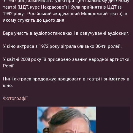
У 1967 році закінчила Студію при Центральному дитячому
театрі (ЦДТ, курс Некрасової) і була прийнята в ЦДТ (з
1992 року - Російський академічний Молодіжний театр), в
якому служить до цього дня.
Бере участь в аудіопостановках і в озвучуванні аудіокниг.
У кіно актриса з 1972 року зіграла близько 30-ти ролей.
У квітні 2008 року їй присвоєно звання народної артистки
Росії.
Нині актриса продовжує працювати в театрі і зніматися в
кіно.
Фотографії