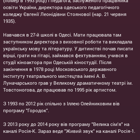
(помер в 1993 році) і педагога, заслуженого працівника
освіти України, директора одеського педагогічного
коледжу Євгенії Леонідівни Стоянової (нар. 21 червня
1935).
Навчався в 27-й школі в Одесі. Мати працювала там
заступником директора з виховної роботи та викладала
українську мову та літературу. У дитинстві почав писати
вірші, грати на гітарі, займався фехтуванням, учився в
студії кіноактора при Одеській кіностудії. Після
закінчення в 1978 році Московського державного
інституту театрального мистецтва імені А. В.
Луначарського грав у Великому драматичному театрі ім.
Товстоногова, де працював по 1995 рік артистом.
З 1993 по 2012 рік спільно з Іллею Олейниковим вів
програму "Городок".
З 2013 року до 2014 року вів програму "Велика сім'я" на
каналі Росія-К. Зараз веде "Живий звук" на каналі Росія-1.