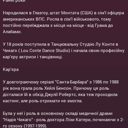
Ранні роки
Народилася в Глазгоу, штат Монтата (США) в сім'ї офіцера
американських ВПС. Росла в сім'ї військового, тому
постійно переїжджала з місця на місце - від Гуама до
Алабами.
У 18 років поступила в Танцювальну Студію Лу Конте в
Чикаго ( Lou Conte Dance Studio) і начала свою професійну
кар'єру актриси і танцівниці.
Кар'єра
У довгограючому серіалі "Санта-Барбара" з 1986 по 1988
рік вона грала роль Хейлі Бенсон. Причому ця роль
дісталася їй в обхід Джулії Робертс, яка теж проходила
кастинг, але роль отримати не змогла.
Була у неї і роль в основному складі медичної драми
"Надія Чикаго" - роль доктора Лізи Катери, починаючи з 2-
го сезону (1997-1999).