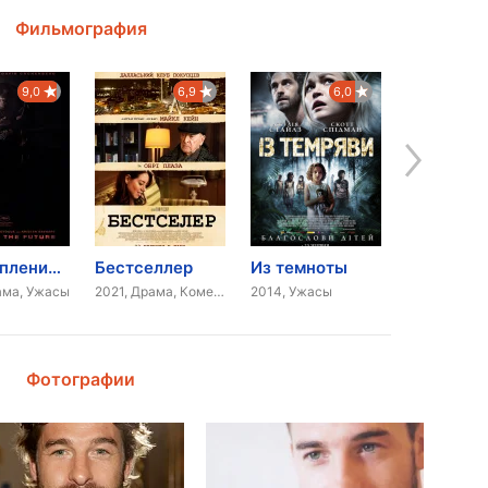
Фильмография
9,0
6,9
6,0
Преступления будущего
Бестселлер
Из темноты
ама, Ужасы
2021, Драма, Комедия
2014, Ужасы
Фотографии