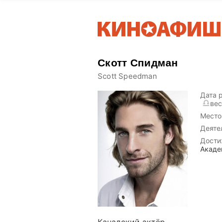
Скотт Спидман
Scott Speedman
Дата 
ве
Место
Деяте
Дости
Акаде