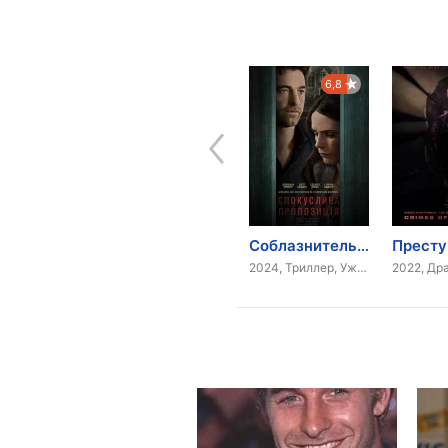
8,0
7,8
6,8
Три икса 2: Новый уровень
Другой мир 2: Эволюция
Соблазнительное предложение
2005, Триллер, Боевик
2006, Драма, Боевик, Приключения
2024, Триллер, Ужасы
2022, Др