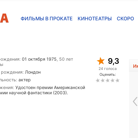
ФИЛЬМЫ В ПРОКАТЕ
КИНОТЕАТРЫ
СКОРО
рождения:
01 октября 1975
, 50 лет
9,3
сы
И
24 голоса
 рождения:
Лондон
Оценить:
льность:
актер
жения:
Удостоен премии Американской
мии научной фантастики (2003).
Брит Марлинг