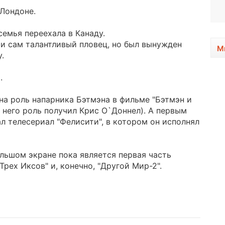
1982, 44 года
 Лондоне.
семья переехала в Канаду.
и сам талантливый пловец, но был вынужден
М
.
.
 на роль напарника Бэтмэна в фильме "Бэтмэн и
о него роль получил Крис О`Доннел). А первым
 телесериал "Фелисити", в котором он исполнял
льшом экране пока является первая часть
Трех Иксов" и, конечно, "Другой Мир-2".