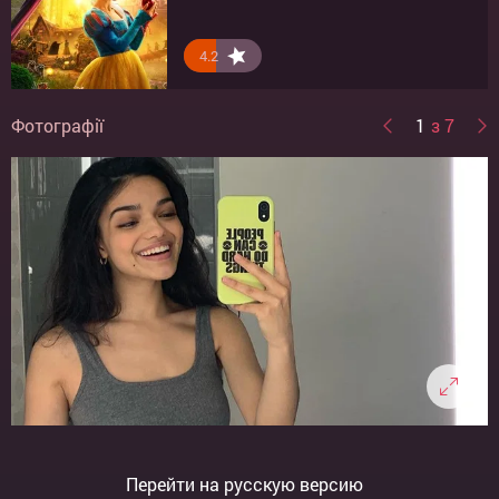
4.2
4.4
6.5
4.3
Фотографії
1
з 7
Перейти на русскую версию