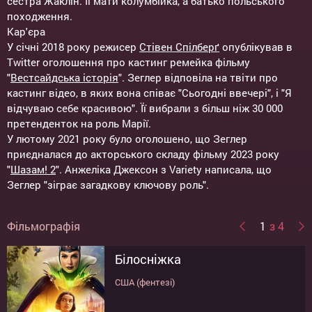
сестра Жаклін. Її мати колумбійка, а батько польського
походження.
Кар'єра
У січні 2018 року режисер
Стівен Спілберґ
опублікував в
Twitter оголошення про кастинг ремейка фільму
"
Вестсайдська історія
". Зеглер відповіла на твіти про
кастинг відео, в яких вона співає "Сьогодні ввечері", і "Я
відчуваю себе красивою". Її вибрали з більш ніж 30 000
претенденток на роль Марії.
У лютому 2021 року було оголошено, що Зеглер
приєдналася до акторського складу фільму 2023 року
"
Шазам! 2
". Анжеліка Джексон з Variety написала, що
Зеглер "зіграє загадкову ключову роль".
Фільмографія
1
з 4
Білосніжка
Голодні ігри: Балада про
Шазам! Лють богів
Вестсайдська історія
співочих пташок і змій
США (фентезі)
США (пригоди, екшн)
США (мюзикл)
США (фентезі, екшн)