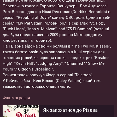
займатися акторською роботою ще в 12-річному віці.
Переважно грала в Торонто, Ванкувері і Лос-Анджелесі.
Ролі Вілсон - доктор Ніккі Ренхолдс (Dr. Nikki Renholds) в
серіалі "Republic of Doyle" каналу СВС; роль Донни в веб-
серіалі "My Pal Satan", головні ролі в серіалах "St. Roz",
"Puck Hogs", "Man v. Minivan", and "75 El Camino" (останні
два були представлені в 2009 році на Міжнародному
кінофестивалі в Торонто).
На ТБ вона відома своїми ролями в "The Two Mr. Kissels",
також багато разів була запрошена в інші серіали для
головних ролей, як зіркова гостя, серед котрих "Breaker
High", "Kevin Hill", "Judging Amy", " Charmed "," Show Me
Yours "," Gideon's Crossing ".
Рейчел також озвучує Хізер в серіалі "Teletoon".
У Рейчел є брат Келі Вілсон (Caley Wilson), який теж
займається акторською діяльністю.
Фільмографія
Як закохатися до Різдва