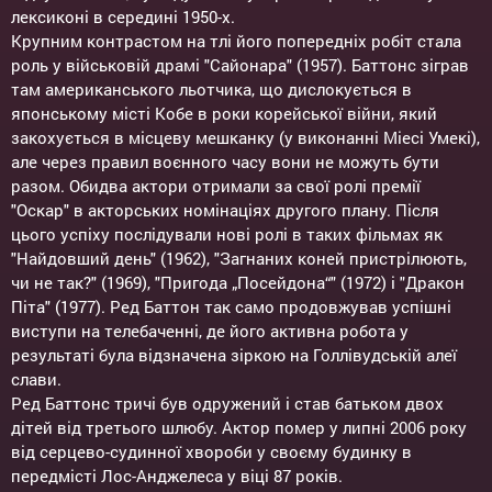
лексиконі в середині 1950-х.
Крупним контрастом на тлі його попередніх робіт стала
роль у військовій драмі "Сайонара" (1957). Баттонс зіграв
там американського льотчика, що дислокується в
японському місті Кобе в роки корейської війни, який
закохується в місцеву мешканку (у виконанні Міесі Умекі),
але через правил воєнного часу вони не можуть бути
разом. Обидва актори отримали за свої ролі премії
"Оскар" в акторських номінаціях другого плану. Після
цього успіху послідували нові ролі в таких фільмах як
"Найдовший день" (1962), "Загнаних коней пристрілюють,
чи не так?" (1969), "Пригода „Посейдона“" (1972) і "Дракон
Піта" (1977). Ред Баттон так само продовжував успішні
виступи на телебаченні, де його активна робота у
результаті була відзначена зіркою на Голлівудській алеї
слави.
Ред Баттонс тричі був одружений і став батьком двох
дітей від третього шлюбу. Актор помер у липні 2006 року
від серцево-судинної хвороби у своєму будинку в
передмісті Лос-Анджелеса у віці 87 років.