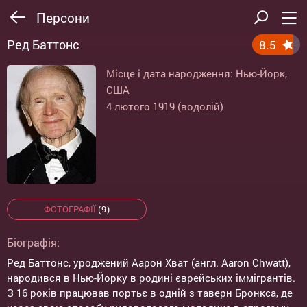
Персони
Ред Баттонс
8.5
Місце і дата народження: Нью-Йорк,
США
4 лютого 1919 (водолій)
ФОТОГРАФІЇ
(9)
Біографія:
Ред Баттонс, уроджений Аарон Хват (англ. Aaron Chwatt),
народився в Нью-Йорку в родині єврейських іммігрантів.
З 16 років працював портьє в одній з таверн Бронкса, де