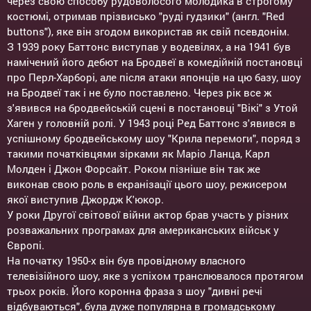
через свою способу рудоволосого молодика в строгому
костюмі, отримав прізвисько "руді гудзики" (англ. "Red
buttons"), яке він згодом використав як свій псевдонім.
З 1939 року Баттонс виступав у водевілях, а на 1941 був
намічений його дебют на Бродвеї в комедійній постановці
про Перл-Харборі, але після атаки японців на цю базу, шоу
на Бродвеї так і не було поставлено. Через рік все ж
з'явився на бродвейській сцені в постановці "Вікі" з Утой
Хаген у головній ролі. У 1943 році Ред Баттонс з'явився в
успішному бродвейському шоу "Крила перемоги", поряд з
такими початківцями зірками як Маріо Ланца, Карл
Молден і Джон Форсайт. Роком пізніше він так же
виконав свою роль в екранізації цього шоу, режисером
якої виступив Джордж К'юкор.
У роки Другої світової війни актор брав участь у різних
розважальних програмах для американських військ у
Європі.
На початку 1950-х він був провідному власного
телевізійного шоу, яке з успіхом транслювалося протягом
трьох років. Його коронна фраза з шоу "дивні речі
відбуваються", була дуже популярна в громадському