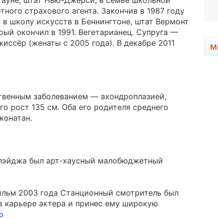
ауне, штат Нью-Джерси, в семье школьной
1937, 89 лет
ного страхового агента. Закончив в 1987 году
 в школу искусств в Беннингтоне, штат Вермонт
торый окончил в 1991. Вегетарианец. Супруга —
иссёр (женаты с 2005 года). В декабре 2011
М
твенным заболеванием — ахондроплазией,
о рост 135 см. Оба его родителя среднего
жонатан.
эйджа был арт-хаусный малобюджетный
ильм 2003 года Станционный смотритель был
 карьере актера и принес ему широкую
ю