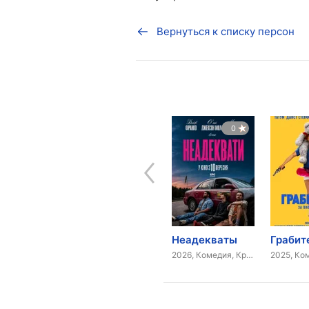
Вернуться к списку персон
7,3
7,1
0
Святой Джон из Лас-Вегаса
Я виновен!(Признай меня виновным)
Неадекваты
2009, Драма, Комедия
2006, Драма
2026, Комедия, Криминал