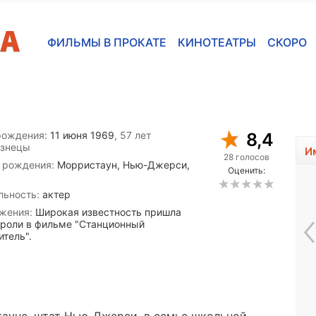
ФИЛЬМЫ В ПРОКАТЕ
КИНОТЕАТРЫ
СКОРО
рождения:
11 июня 1969
, 57 лет
8,4
изнецы
И
28 голосов
 рождения:
Морристаун, Нью-Джерси,
Оценить:
льность:
актер
жения:
Широкая известность пришла
 роли в фильме "Станционный
итель".
Дастин Хоффман