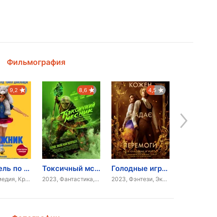
Фильмография
9,2
8,6
4,5
Грабитель по призванию
Токсичный мститель
Голодные игры: Баллада о змеях и певчих птицах
Cyrano
2025, Комедия, Криминал
2023, Фантастика, Ужасы, Экшн
2023, Фэнтези, Экшн