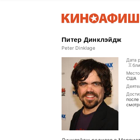
Питер Динклэйдж
Peter Dinklage
Дата 
бл
Место
США
Деяте
Дости
после
смотр