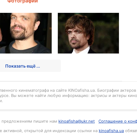
Фотографии
Показать ещё ...
венного кинематографа на сайте KINOafisha.ua. Биографии актеро
урсе. Вы можете найти любую информацию: актрисы и актеры кино
и.
м и предложениям пишите нам
kinoafisha@ukr.net
Соглашение о кон
е активной, открытой для индексации ссылки на
kinoafisha.ua
обяза