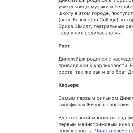
Динклэйдж родился в Моррист
учительницы музыки и безработ
школу в этом городе, поступил
(англ. Bennington College), ко
Эрика Шмидт, театральный реж
года у них родилась дочь.
Рост
Динклэйдж родился с наследс
приводящей к карликовости. Ег
роста, так же как и его брат Д
Карьера
Самым первым фильмом Динкл
кинофильм Жизнь в забвении.
Удостоенный многих наград ф
первым мейнстримовым кино в
популярность.
Читать полность