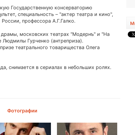
вскую Государственную консерваторию
льтет, специальность – "актер театра и кино",
России, профессора А.Г.Галко.
М
 драмы, московских театрах "Модернъ" и "На
е Людмилы Гурченко (антреприза).
епризе театрального товарищества Олега
да, снимается в сериалах в небольших ролях.
Фотографии