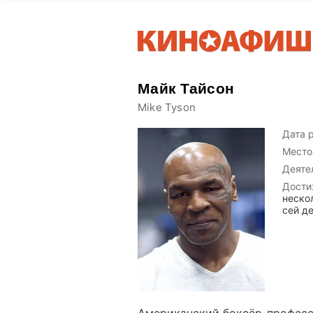
Майк Тайсон
Mike Tyson
Дата 
Место
Деяте
Дости
неско
сей де