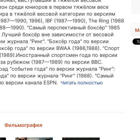
ионал, выступавший в тяжёлой весовой
1995, 31 год
ион среди юниоров в первом тяжёлом весе
ира в тяжёлой весовой категории по версиям
987—1990, 1996), IBF (1987—1990), The Ring (1988
88—1990). "Самый перспективный боксёр" 1985
М
". Лучший боксёр вне зависимости от весовой
ии журнала "Ринг". "Боксёр года" по версии
Боксёр года" по версии BWAA (1986,1988). "Спорт
 (1989).Иностранный спортсмен года по версии
 за рубежом (1987—1989) по версии BBC.
ад "событие года" по версии журнала "Ринг":
года" по версии журнала "Ринг" (1988). "Самый
по версии канала ESPN.
Читать полностью
Фильмография