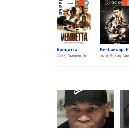
5,8
5,5
Вендетта
К
2022, Триллер, Экшн