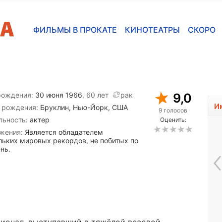
ФИЛЬМЫ В ПРОКАТЕ
КИНОТЕАТРЫ
СКОРО
рождения:
30 июня 1966
, 60 лет
рак
9,0
И
 рождения:
Бруклин, Нью-Йорк, США
9 голосов
льность:
актер
Оценить:
жения:
Является обладателем
льких мировых рекордов, не побитых по
нь.
Ирис Бри