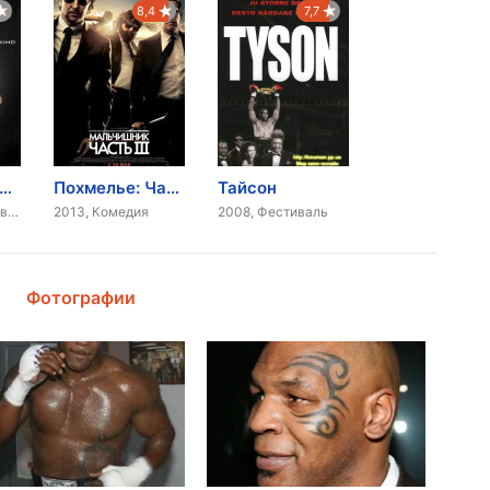
8,4
7,7
икбоксер: Реванш
Похмелье: Часть 3
Тайсон
2018, Драма, Боевик
2013, Комедия
2008, Фестиваль
Фотографии