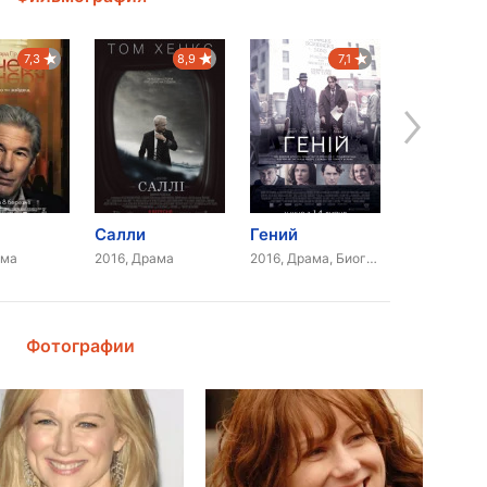
7,3
8,9
7,1
Салли
Гений
ама
2016, Драма
2016, Драма, Биография
2016, Боеви
Фотографии