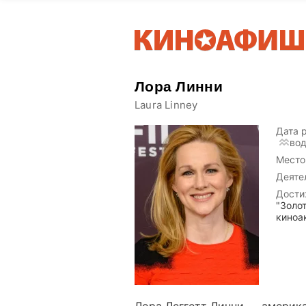
Лора Линни
Laura Linney
Дата 
во
Место
Деяте
Дости
"Золо
киноа