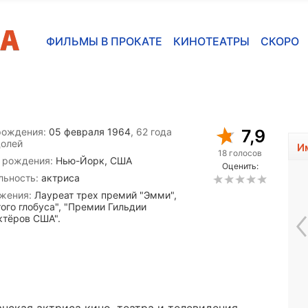
ФИЛЬМЫ В ПРОКАТЕ
КИНОТЕАТРЫ
СКОРО
рождения:
05 февраля 1964
, 62 года
7,9
долей
И
18 голосов
 рождения:
Нью-Йорк, США
Оценить:
льность:
актриса
жения:
Лауреат трех премий "Эмми",
того глобуса", "Премии Гильдии
ктёров США".
София Ротару