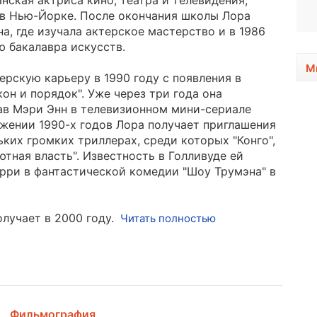
нская актриса кино, театра и телевидения,
1947, 79 лет
 в Нью-Йорке. После окончания школы Лора
а, где изучала актерское мастерство и в 1986
ю бакалавра искусств.
М
ерскую карьеру в 1990 году с появления в
он и порядок". Уже через три года она
ав Мэри Энн в телевизионном мини-сериале
яжении 1990-х годов Лора получает приглашения
ьких громких триллерах, среди которых "Конго",
тная власть". Известность в Голливуде ей
рри в фантастической комедии "Шоу Трумэна" в
лучает в 2000 году.
Читать полностью
Фильмография