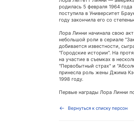
Лора Леггетт Линни — америка
родилась 5 февраля 1964 года
поступила в Университет Браун
году закончила его со степень
Лора Линни начинала свою акт
небольшой роли в сериале "Зак
добивается известности, сыгр
"Городские истории". На прот
на участие в съемках в нескол
"Первобытный страх" и "Абсолю
принесла роль жены Джима Кэ
1998 году.
Первые награды Лора Линни по
Вернуться к списку персон