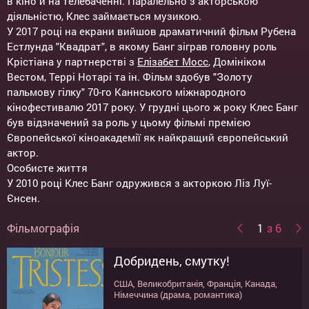
в кіно й на телебаченні. Паралельно з акторською
діяльністю, Клес займається музикою.
У 2017 році на екрани вийшов драматичний фільм Рубена
Естлунда "Квадрат", в якому Банг зіграв головну роль
Крістіана у партнерстві з
Елізабет Мосс
, Домініком
Вестом, Террі Нотарі та ін. Фільм здобув "Золоту
пальмову гілку" 70-го Каннського міжнародного
кінофестивалю 2017 року. У грудні цього ж року Клес Банг
був відзначений за роль у цьому фільмі премією
Європейської кіноакадемії як найкращий європейський
актор.
Особисте життя
У 2010 році Клес Банг одружився з акторкою Ліз Луї-
Єнсен.
Фільмографія
1
з 6
Добридень, смутку!
Вільгельм Телль
Північна різанина
Варяг
Дівчина у павутинні
Квадрат
США, Великобританія, Франція, Канада,
Великобританія, Італія, Швейцарія (драма,
Швеція, Данія (історичний, військовий)
США, Великобританія (екшн)
США, Швеція, Великобританія, Канада,
Швеція, Німеччина, Франція, Данія (драма,
Німеччина (драма, романтика)
екшн, біографія)
Німеччина (трилер, детектив)
комедія)