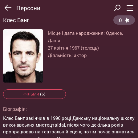
Персони
Клес Банг
0
Місце і дата народження: Оденсе,
Данія
27 квітня 1967 (телець)
Діяльність: актор
ФІЛЬМИ
(6)
Біографія:
Клес Банг закінчив в 1996 році Данську національну школу
виконавських мистецтв[da], після чого декілька років
пропрацював на театральній сцені, потім почав зніматися