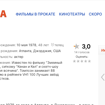
ФИЛЬМЫ В ПРОКАТЕ
КИНОТЕАТРЫ
СКОРО
рождения:
10 мая 1978
, 48 лет
телец
3,0
И
 рождения:
Атланта, Джорджия, США
14 голосов
льность:
актер
Оценить:
жения:
Известен по фильму "Змеиный
, ситкому "Кенан и Кел" и скетч-шоу
ая всячина". Томпсон занимает 88
ию в рейтинге VH1 100 Лучших звёзд
стков.
Пейтон Лист