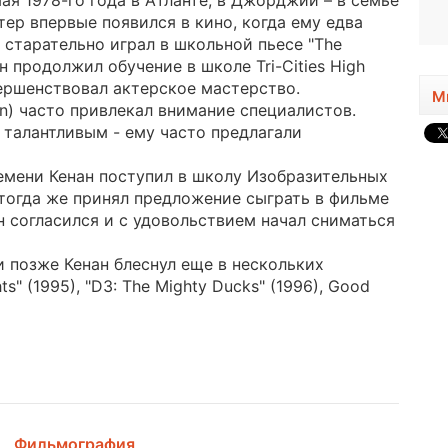
ая 1978-го года в Атланте, в Джорджии – в семье
1986, 40 лет
ер впервые появился в кино, когда ему едва
н старательно играл в школьной пьесе "The
н продолжил обучение в школе Tri-Cities High
вершенствовал актерское мастерство.
М
n) часто привлекал внимание специалистов.
 талантливым - ему часто предлагали
емени Кенан поступил в школу Изобразительных
тогда же принял предложение сыграть в фильме
он согласился и с удовольствием начал сниматься
и позже Кенан блеснул еще в нескольких
s" (1995), "D3: The Mighty Ducks" (1996), Good
Фильмография