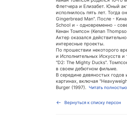
Кенан Томпсон родился 10-го м
Флетчера и Елизабет. Юный акт
исполнилось пять лет. Тогда о
Gingerbread Man". После - Кина
School и - одновременно - со
Кенан Томпсон (Kenan Thompso
Актер оказался действительно
интересные проекты.
По прошествии некоторого вр
и Исполнительных Искусств и 
"D2: The Mighty Ducks". Томпс
в своем дебютном фильме.
В середине девяностых годов 
картинах, включая "Heavyweight
Burger (1997).
Читать полностью
Вернуться к списку персон