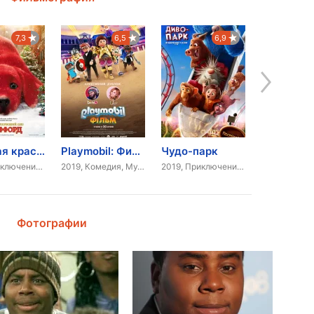
7,3
6,5
6,9
Большая красная собака Клиффорд
Playmobil: Фильм
Чудо-парк
Гринч
2021, Приключения, Семейный
2019, Комедия, Мультфильм, Приключения
2019, Приключения, Анимация
Фотографии