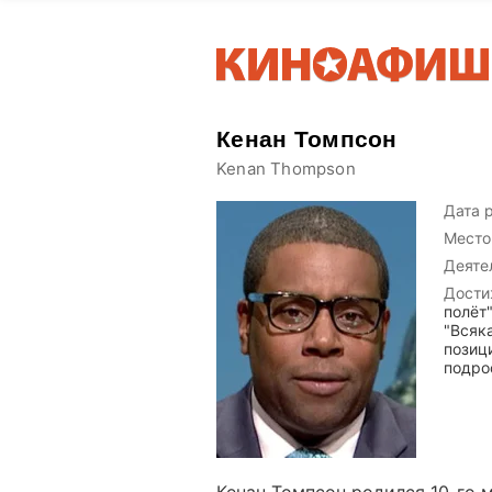
Кенан Томпсон
Kenan Thompson
Дата 
Место
Деяте
Дости
полёт"
"Всяк
позиц
подро