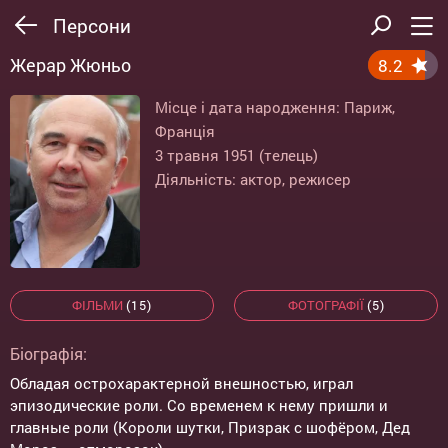
Персони
Жерар Жюньо
8.2
Місце і дата народження: Париж,
Франція
3 травня 1951 (телець)
Діяльність: актор, режисер
ФІЛЬМИ
(15)
ФОТОГРАФІЇ
(5)
Біографія:
Обладая острохарактерной внешностью, играл
эпизодические роли. Со временем к нему пришли и
главные роли (Короли шутки, Призрак с шофёром, Дед