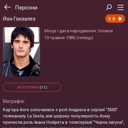
Персони
Йон Гонзалез
9.8
Місце і дата народження: Іспанія
19 травня 1986 (телець)
ФОТОГРАФІЇ
(11)
Біографія:
Кар'єра його озпочалася з ролі Андреса в серіалі "SMS"
телеканалу La Sexta, але широку популярність йому
принесла роль Івана Нойрета в телесеріалі "Чорна лагуна",