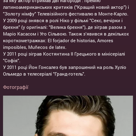
за яку актор отримав дві нагороди : премію
латиноамериканських критиків ("Кращий новий актор") і
"Золоту німфу" Телевізійного фестивалю в Монте-Карло.
У 2009 році знявся в ролі Ніко у фільмі "Секс, вечірки і
брехня" (у оригіналі: "Велика брехня"), де зіграв разом з
Маріо Касасом і Уго Сільвою. Також з'явився в декількох
короткометражках: El forjador de historias, Amores
imposibles, Muñecos de latex.
У 2011 році зіграв Костянтина II Грецького в мінісеріалі
"Софія".
У 2011 році Йон Гонсалез був запрошений на роль Хуліо
Ольмедо в телесеріалі "Гранд-готель".
Фотографії