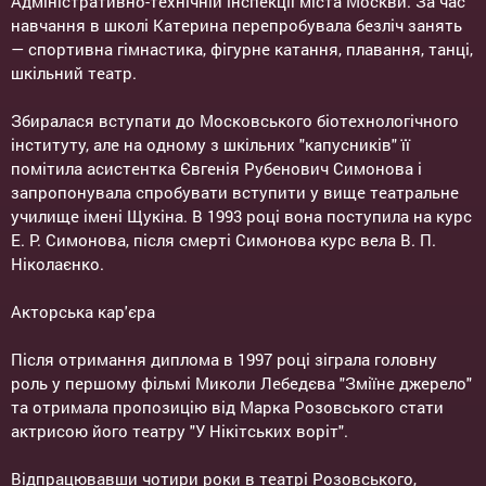
Адміністративно-технічній інспекції міста Москви. За час
навчання в школі Катерина перепробувала безліч занять
— спортивна гімнастика, фігурне катання, плавання, танці,
шкільний театр.
Збиралася вступати до Московського біотехнологічного
інституту, але на одному з шкільних "капусників" її
помітила асистентка Євгенія Рубенович Симонова і
запропонувала спробувати вступити у вище театральне
училище імені Щукіна. В 1993 році вона поступила на курс
Е. Р. Симонова, після смерті Симонова курс вела В. П.
Ніколаєнко.
Акторська кар'єра
Після отримання диплома в 1997 році зіграла головну
роль у першому фільмі Миколи Лебедєва "Зміїне джерело"
та отримала пропозицію від Марка Розовського стати
актрисою його театру "У Нікітських воріт".
Відпрацювавши чотири роки в театрі Розовського,