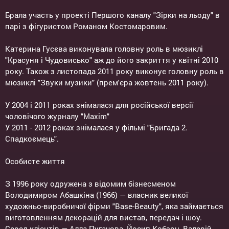
Брала участь у проекті Першого каналу "Зірки на льоду" в
парі з фігуристом Романом Костомаровим.
Катерина Гусєва виконувала головну роль в мюзиклі
"Красуня і Чудовисько" аж до його закриття у квітні 2010
року. Також з листопада 2011 року виконує головну роль в
мюзиклі "Звуки музики" (прем'єра жовтень 2011 року).
У 2004 і 2011 роках знімалася для російської версії
чоловічого журналу "Maxim"
У 2011 - 2012 роках знімалася у фільмі "Бригада 2.
Спадкоємець".
Особисте життя
З 1996 року одружена з відомим бізнесменом
Володимиром Абашкіна (1966) — власник великої
художньо-виробничої фірми "Base-Beauty", яка займається
виготовленням декорацій для вистав, передач і шоу.
Серед клієнтів — Алла Пугачова, Йосип Кобзон, Валерій