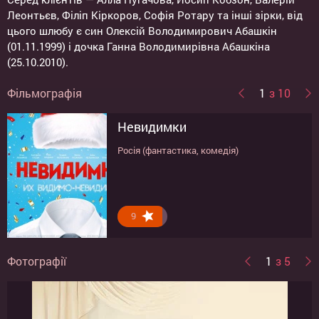
Леонтьєв, Філіп Кіркоров, Софія Ротару та інші зірки, від
цього шлюбу є син Олексій Володимирович Абашкін
(01.11.1999) і дочка Ганна Володимирівна Абашкіна
(25.10.2010).
Фільмографія
1
з 10
Невидимки
Лука
12 місяців
Бригада: Спадкоємець
Людина, яка знала все
Від 180 і вище
Утікачки
Бригада
Он, она и я
Флешка
Росія (фантастика, комедія)
Україна, Республіка Білорусь (біографія)
Росія (комедія)
Росія (бойовик)
Росія (драма)
Росія (комедія)
Росія (фантастика, драма, комедія)
Росія (драма)
Россия (драма)
Россия (трилер, драма)
9.1
7.7
5.1
7.9
8.4
8.9
8.1
7.8
7.8
9
Фотографії
1
з 5