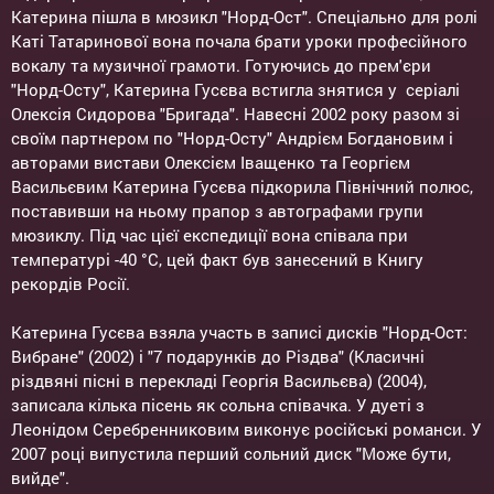
Катерина пішла в мюзикл "Норд-Ост". Спеціально для ролі
Каті Татаринової вона почала брати уроки професійного
вокалу та музичної грамоти. Готуючись до прем'єри
"Норд-Осту", Катерина Гусєва встигла знятися у серіалі
Олексія Сидорова "Бригада". Навесні 2002 року разом зі
своїм партнером по "Норд-Осту" Андрієм Богдановим і
авторами вистави Олексієм Іващенко та Георгієм
Васильєвим Катерина Гусєва підкорила Північний полюс,
поставивши на ньому прапор з автографами групи
мюзиклу. Під час цієї експедиції вона співала при
температурі -40 °C, цей факт був занесений в Книгу
рекордів Росії.
Катерина Гусєва взяла участь в записі дисків "Норд-Ост:
Вибране" (2002) і "7 подарунків до Різдва" (Класичні
різдвяні пісні в перекладі Георгія Васильєва) (2004),
записала кілька пісень як сольна співачка. У дуеті з
Леонідом Серебренниковим виконує російські романси. У
2007 році випустила перший сольний диск "Може бути,
вийде".