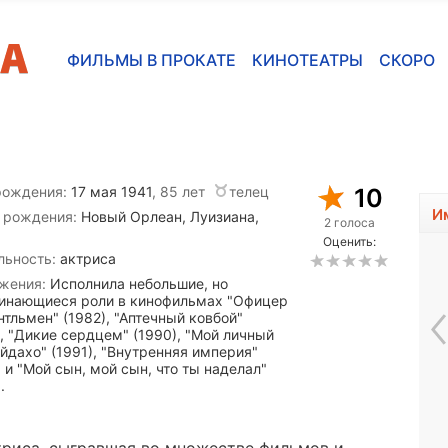
ФИЛЬМЫ В ПРОКАТЕ
КИНОТЕАТРЫ
СКОРО
рождения:
17 мая 1941
, 85 лет
телец
10
И
 рождения:
Новый Орлеан, Луизиана,
2 голоса
Оценить:
льность:
актриса
жения:
Исполнила небольшие, но
инающиеся роли в кинофильмах "Офицер
нтльмен" (1982), "Аптечный ковбой"
), "Дикие сердцем" (1990), "Мой личный
Айдахо" (1991), "Внутренняя империя"
 и "Мой сын, мой сын, что ты наделал"
.
Алексей Попогребски