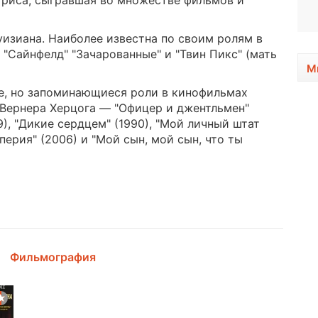
триса, сыгравшая во множестве фильмов и
1972, 54 года
уизиана. Наиболее известна по своим ролям в
 "Сайнфелд" "Зачарованные" и "Твин Пикс" (мать
М
е, но запоминающиеся роли в кинофильмах
, Вернера Херцога — "Офицер и джентльмен"
9), "Дикие сердцем" (1990), "Мой личный штат
перия" (2006) и "Мой сын, мой сын, что ты
Фильмография