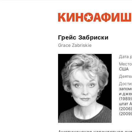
Грейс Забриски
Grace Zabriskie
Дата 
Место
США
Деяте
Дости
запом
и дже
(1989
штат 
(2006)
(2009)