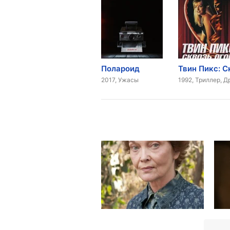
Полароид
2017, Ужасы