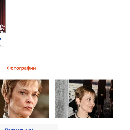
Твин Пикс: Сквозь огонь
1992, Триллер, Драма, Ужасы, Фэнтези, Детектив
Фотографии
Показать ещё ...