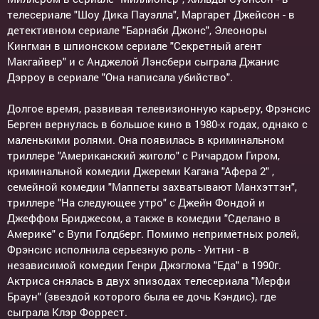
телесериале "Шоу Дика Пауэлла", Маргарет Джейсон - в
детективном сериале "Барнаби Джонс", Элеоноры
Кингман в шпионском сериале "Секретный агент
Макгайвер" и с Анджелой Лэнсбери сыграла Джанис
Дэрроу в сериале "Она написала убийство".
Долгое время, развивая телевизионную карьеру, Фрэнсис
Берген вернулась в большое кино в 1980-х годах, однако с
маленькими ролями. Она появилась в криминальном
триллере "Американский жиголо" с Ричардом Гиром,
криминальной комедии Джереми Кагана "Афера 2" ,
семейной комедии "Маппеты захватывают Манхэттэн",
триллере "На следующее утро" с Джейн Фондой и
Джеффом Бриджесом, а также в комедии "Сделано в
Америке" с Вупи Голдберг. Помимо неприметных ролей,
Фрэнсис исполнила серьезную роль - Уитни - в
независимой комедии Генри Джэглома "Еда" в 1990г.
Актриса снялась в двух эпизодах телесериала "Мерфи
Браун" (звездой которого была ее дочь Кэндис), где
сыграла Клэр Форрест.