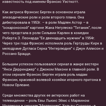
известность под именем Фрэнсис Уэсткотт.
Как актриса Фрэнсис Берген в основном играла
эпизодические роли и роли второго плана. Она
дебютировала в 1953г. – в роли Мадлен Астор – в
"оскароносной" картине Жана Негулеско "Титаник", после
чего предстала в роли Сильвии Карлин в комедии
Роберта З. Леонарда "Ее двенадцать мужчин" в 1954г.
Через три года Фрэнсис исполнила роль Гертруды Кирк в
мелодраме Дугласа Серка "Интерлюдия" с Джун Аллисон и
Россано Брацци.
Большим успехом пользовался сериал в жанре вестерн
"Янси Дерринджер" с Джоком Махони в главной роли. В
этом сериале Фрэнсис Берген играла роль мадам
Фрэнсин, красивой волевой хозяйки игорного притона в
Новом Орлеане.
Среди множества других ее актерских работ на
телевидении – роль Евы Льюис Эймс с Марвином
Миллером в сериале "Миллионер", Хильды Суонсон - в