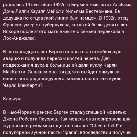
родилась 14 сентября 1922г. в Бирмингеме, штат Алабама.
Дочь Лилли Хауэлл Мейбл и Уильяма Вестермана. Ее
дедушка по отцовской линии был немцем. В 1932г. отец
Фрэнсис умер от туберкулеза, когда ей было десять лет.
Вскоре после этого мать вместе с семьей переехала в
Лос-Анджелес.
В четырнадцать лет Берген попала в автомобильную
аварию и получила перелом костей черепа. Для
поддержания духа в больнице ей дали куклу Чарли
МакКарти. Знала ли она тогда, что выйдет замуж за
известного радиоведущего, комика, создателя куклы
Чарли МакКарти?..
Карьера
В Нью-Йорке Фрэнсис Берген стала успешной моделью
Джона Роберта Пауэрса. Как модель она позировала для
журналов и рекламных щитов сигарет "Chesterfield" и
популярной зубной пасты "Ipana", впоследствии получив