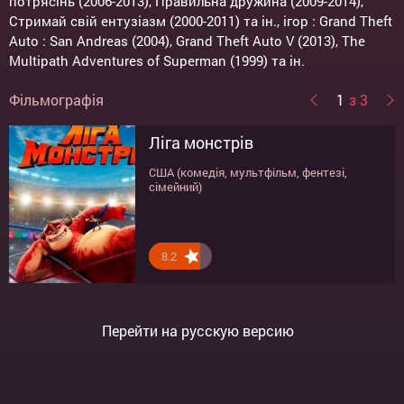
потрясінь (2006-2013), Правильна дружина (2009-2014),
Стримай свій ентузіазм (2000-2011) та ін., ігор : Grand Theft
Auto : San Andreas (2004), Grand Theft Auto V (2013), The
Multipath Adventures of Superman (1999) та ін.
Фільмографія
1
з 3
Ліга монстрів
Мистецтво обману
Серьёзный человек
США (комедія, мультфільм, фентезі,
США (трилер, кримінал)
США, Франция, Великобритания (драма)
сімейний)
8.2
5.7
7.8
Перейти на русскую версию