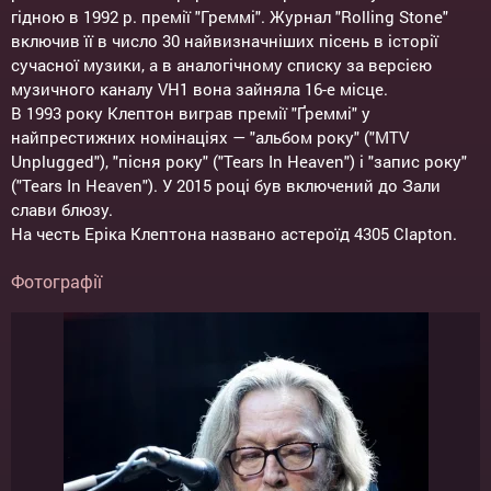
гідною в 1992 р. премії "Греммі". Журнал "Rolling Stone"
включив її в число 30 найвизначніших пісень в історії
сучасної музики, а в аналогічному списку за версією
музичного каналу VH1 вона зайняла 16-е місце.
В 1993 року Клептон виграв премії "Ґреммі" у
найпрестижних номінаціях — "альбом року" ("MTV
Unplugged"), "пісня року" ("Tears In Heaven") і "запис року"
("Tears In Heaven"). У 2015 році був включений до Зали
слави блюзу.
На честь Еріка Клептона названо астероїд 4305 Clapton.
Фотографії