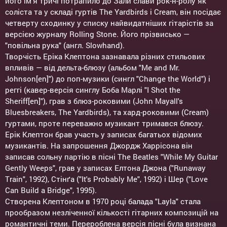
його ім'я тричі потрапило до Зали слави рок-н-ролу як
соліста та у складі гуртів The Yardbirds і Cream, він посідає
четверту сходинку у списку найвидатніших гітарістів за
версією журналу Rolling Stone. Його прізвисько —
"повільна рука" (англ. Slowhand).
Творчість Еріка Клептона зазнавала різних стильових
впливів — від дельта-блюзу (альбом "Me and Mr.
Johnson[en]") до поп-музики (сингл "Change the World") і
реггі (кавер-версія синглу Боба Марлі "I Shot the
Sheriff[en]"), грав з блюз-роковими (John Mayall's
Bluesbreakers, The Yardbirds), та хард-роковими (Cream)
гуртами, проте переважно музикант тримався блюзу.
Ерік Клептон брав участь у записах багатьох відомих
музикантів. На запрошення Джордж Харрісона він
записав сольну партію в пісні The Beatles "While My Guitar
Gently Weeps", грав у записах Елтона Джона ("Runaway
Train", 1992), Стінґа ("It's Probably Me", 1992) і Шер ("Love
Can Build a Bridge", 1995).
Створена Клептоном в 1970 році балада "Layla" стала
прообразом незліченної кількості гітарних композицій на
романтичні теми. Перероблена версія пісні була визнана