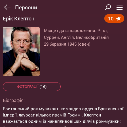
Персони
Ерік Клептон
10
Місце і дата народження: Ріплі,
Суррей, Англія, Великобританія
29 березня 1945 (овен)
ФОТОГРАФІЇ
(16)
Біографія:
Британський рок-музикант, командор ордена Британської
імперії, лауреат кількох премій Греммі. Клептон
вважається одним із найвпливовіших діячів рок-музики: